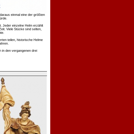
daraus einmal eine der größten
ürde.
. Jeder einzelne Helm erzählt
t. Viele Stücke sind selten,
te.
rten teilen, historische Helme
ahren.
h in den vergangenen drei