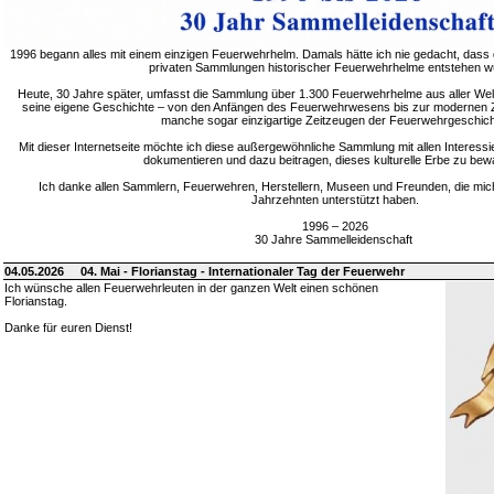
1996 begann alles mit einem einzigen Feuerwehrhelm. Damals hätte ich nie gedacht, dass 
privaten Sammlungen historischer Feuerwehrhelme entstehen w
Heute, 30 Jahre später, umfasst die Sammlung über 1.300 Feuerwehrhelme aus aller Welt
seine eigene Geschichte – von den Anfängen des Feuerwehrwesens bis zur modernen Zei
manche sogar einzigartige Zeitzeugen der Feuerwehrgeschich
Mit dieser Internetseite möchte ich diese außergewöhnliche Sammlung mit allen Interessie
dokumentieren und dazu beitragen, dieses kulturelle Erbe zu bew
Ich danke allen Sammlern, Feuerwehren, Herstellern, Museen und Freunden, die mic
Jahrzehnten unterstützt haben.
1996 – 2026
30 Jahre Sammelleidenschaft
04.05.2026
04. Mai - Florianstag - Internationaler Tag der Feuerwehr
Ich wünsche allen Feuerwehrleuten in der ganzen Welt einen schönen
Florianstag.
Danke für euren Dienst!