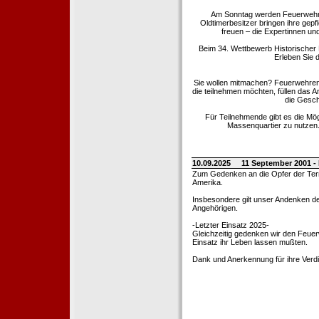
Am Sonntag werden Feuerwehrold
Oldtimerbesitzer bringen ihre gep
freuen – die Expertinnen un
Beim 34. Wettbewerb Historischer
Erleben Sie d
Sie wollen mitmachen? Feuerwehren
die teilnehmen möchten, füllen das 
die Gesch
Für Teilnehmende gibt es die Mö
Massenquartier zu nutzen. 
10.09.2025
11 September 2001 -
Zum Gedenken an die Opfer der Terro
Amerika.
Insbesondere gilt unser Andenken de
Angehörigen.
-Letzter Einsatz 2025-
Gleichzeitig gedenken wir den Feuerw
Einsatz ihr Leben lassen mußten.
Dank und Anerkennung für ihre Verd