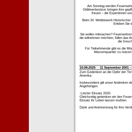
Am Sonntag werden Feuerwehrold
Oldtimerbesitzer bringen ihre gep
freuen – die Expertinnen un
Beim 34. Wettbewerb Historischer
Erleben Sie d
Sie wollen mitmachen? Feuerwehren
die teilnehmen möchten, füllen das 
die Gesch
Für Teilnehmende gibt es die Mö
Massenquartier zu nutzen. 
10.09.2025
11 September 2001 -
Zum Gedenken an die Opfer der Terro
Amerika.
Insbesondere gilt unser Andenken de
Angehörigen.
-Letzter Einsatz 2025-
Gleichzeitig gedenken wir den Feuerw
Einsatz ihr Leben lassen mußten.
Dank und Anerkennung für ihre Verd