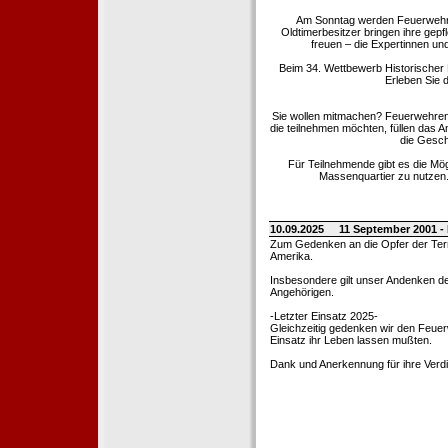
Am Sonntag werden Feuerwehrold
Oldtimerbesitzer bringen ihre gep
freuen – die Expertinnen un
Beim 34. Wettbewerb Historischer
Erleben Sie d
Sie wollen mitmachen? Feuerwehren
die teilnehmen möchten, füllen das 
die Gesch
Für Teilnehmende gibt es die Mö
Massenquartier zu nutzen. 
10.09.2025
11 September 2001 -
Zum Gedenken an die Opfer der Terro
Amerika.
Insbesondere gilt unser Andenken de
Angehörigen.
-Letzter Einsatz 2025-
Gleichzeitig gedenken wir den Feuerw
Einsatz ihr Leben lassen mußten.
Dank und Anerkennung für ihre Verd