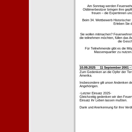
Am Sonntag werden Feuerwehrold
Oldtimerbesitzer bringen ihre gep
freuen – die Expertinnen un
Beim 34. Wettbewerb Historischer
Erleben Sie d
Sie wollen mitmachen? Feuerwehren
die teilnehmen möchten, füllen das 
die Gesch
Für Teilnehmende gibt es die Mö
Massenquartier zu nutzen. 
10.09.2025
11 September 2001 -
Zum Gedenken an die Opfer der Terro
Amerika.
Insbesondere gilt unser Andenken de
Angehörigen.
-Letzter Einsatz 2025-
Gleichzeitig gedenken wir den Feuerw
Einsatz ihr Leben lassen mußten.
Dank und Anerkennung für ihre Verd