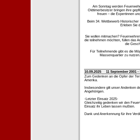
Am Sonntag werden Feuerwehrold
Oldtimerbesitzer bringen ihre gep
freuen – die Expertinnen un
Beim 34. Wettbewerb Historischer
Erleben Sie d
Sie wollen mitmachen? Feuerwehren
die teilnehmen möchten, füllen das 
die Gesch
Für Teilnehmende gibt es die Mö
Massenquartier zu nutzen. 
10.09.2025
11 September 2001 -
Zum Gedenken an die Opfer der Terro
Amerika.
Insbesondere gilt unser Andenken de
Angehörigen.
-Letzter Einsatz 2025-
Gleichzeitig gedenken wir den Feuerw
Einsatz ihr Leben lassen mußten.
Dank und Anerkennung für ihre Verd