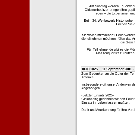
Am Sonntag werden Feuerwehrold
Oldtimerbesitzer bringen ihre gep
freuen – die Expertinnen un
Beim 34. Wettbewerb Historischer
Erleben Sie d
Sie wollen mitmachen? Feuerwehren
die teilnehmen möchten, füllen das 
die Gesch
Für Teilnehmende gibt es die Mö
Massenquartier zu nutzen. 
10.09.2025
11 September 2001 -
Zum Gedenken an die Opfer der Terro
Amerika.
Insbesondere gilt unser Andenken de
Angehörigen.
-Letzter Einsatz 2025-
Gleichzeitig gedenken wir den Feuerw
Einsatz ihr Leben lassen mußten.
Dank und Anerkennung für ihre Verd