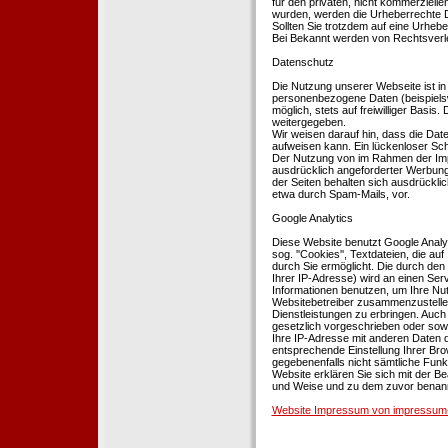
für den privaten, nicht kommerziellen
wurden, werden die Urheberrechte Dr
Sollten Sie trotzdem auf eine Urhe
Bei Bekannt werden von Rechtsverle
Datenschutz
Die Nutzung unserer Webseite ist i
personenbezogene Daten (beispielsw
möglich, stets auf freiwilliger Basi
weitergegeben.
Wir weisen darauf hin, dass die Dat
aufweisen kann. Ein lückenloser Schu
Der Nutzung von im Rahmen der Impr
ausdrücklich angeforderter Werbung 
der Seiten behalten sich ausdrückli
etwa durch Spam-Mails, vor.
Google Analytics
Diese Website benutzt Google Analyt
sog. ''Cookies'', Textdateien, die 
durch Sie ermöglicht. Die durch den
Ihrer IP-Adresse) wird an einen Ser
Informationen benutzen, um Ihre Nut
Websitebetreiber zusammenzustelle
Dienstleistungen zu erbringen. Auch
gesetzlich vorgeschrieben oder sowei
Ihre IP-Adresse mit anderen Daten d
entsprechende Einstellung Ihrer Brow
gegebenenfalls nicht sämtliche Funk
Website erklären Sie sich mit der B
und Weise und zu dem zuvor benan
Website Impressum von impressum-