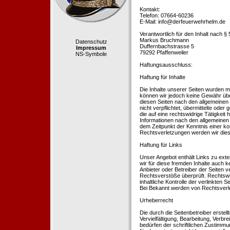
Kontakt:
Telefon: 07664-60236
E-Mail: info@derfeuerwehrhelm.de
Verantwortlich für den Inhalt nach §
Markus Bruchmann
Datenschutz
Duffernbachstrasse 5
Impressum
79292 Pfaffenweiler
NS-Symbole
Haftungsausschluss:
Haftung für Inhalte
Die Inhalte unserer Seiten wurden mit 
können wir jedoch keine Gewähr übe
diesen Seiten nach den allgemeinen 
nicht verpflichtet, übermittelte od
die auf eine rechtswidrige Tätigkei
Informationen nach den allgemeinen 
dem Zeitpunkt der Kenntnis einer k
Rechtsverletzungen werden wir dies
Haftung für Links
Unser Angebot enthält Links zu exte
wir für diese fremden Inhalte auch k
Anbieter oder Betreiber der Seiten v
Rechtsverstöße überprüft. Rechtswid
inhaltliche Kontrolle der verlinkten
Bei Bekannt werden von Rechtsverle
Urheberrecht
Die durch die Seitenbetreiber erstel
Vervielfältigung, Bearbeitung, Verb
bedürfen der schriftlichen Zustimmun