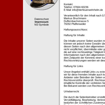
Kontakt:
Telefon: 07664-60236
E-Mail: info@derfeuerwehrhelm.de
Verantwortlich für den Inhalt nach §
Markus Bruchmann
Datenschutz
Duffernbachstrasse 5
Impressum
79292 Pfaffenweiler
NS-Symbole
Haftungsausschluss:
Haftung für Inhalte
Die Inhalte unserer Seiten wurden mit 
können wir jedoch keine Gewähr übe
diesen Seiten nach den allgemeinen 
nicht verpflichtet, übermittelte od
die auf eine rechtswidrige Tätigkei
Informationen nach den allgemeinen 
dem Zeitpunkt der Kenntnis einer k
Rechtsverletzungen werden wir dies
Haftung für Links
Unser Angebot enthält Links zu exte
wir für diese fremden Inhalte auch k
Anbieter oder Betreiber der Seiten v
Rechtsverstöße überprüft. Rechtswid
inhaltliche Kontrolle der verlinkten
Bei Bekannt werden von Rechtsverle
Urheberrecht
Die durch die Seitenbetreiber erstel
Vervielfältigung, Bearbeitung, Verb
bedürfen der schriftlichen Zustimmun