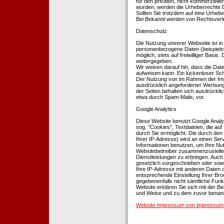
für den privaten, nicht kommerziellen
wurden, werden die Urheberrechte Dr
Sollten Sie trotzdem auf eine Urhe
Bei Bekannt werden von Rechtsverle
Datenschutz
Die Nutzung unserer Webseite ist i
personenbezogene Daten (beispielsw
möglich, stets auf freiwilliger Basi
weitergegeben.
Wir weisen darauf hin, dass die Dat
aufweisen kann. Ein lückenloser Schu
Der Nutzung von im Rahmen der Impr
ausdrücklich angeforderter Werbung 
der Seiten behalten sich ausdrückli
etwa durch Spam-Mails, vor.
Google Analytics
Diese Website benutzt Google Analyt
sog. ''Cookies'', Textdateien, die 
durch Sie ermöglicht. Die durch den
Ihrer IP-Adresse) wird an einen Ser
Informationen benutzen, um Ihre Nut
Websitebetreiber zusammenzustelle
Dienstleistungen zu erbringen. Auch
gesetzlich vorgeschrieben oder sowei
Ihre IP-Adresse mit anderen Daten d
entsprechende Einstellung Ihrer Brow
gegebenenfalls nicht sämtliche Funk
Website erklären Sie sich mit der B
und Weise und zu dem zuvor benan
Website Impressum von impressum-