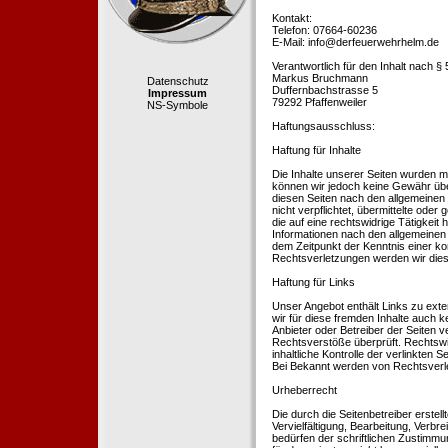
Kontakt:
Telefon: 07664-60236
E-Mail: info@derfeuerwehrhelm.de
Verantwortlich für den Inhalt nach §
Markus Bruchmann
Datenschutz
Duffernbachstrasse 5
Impressum
79292 Pfaffenweiler
NS-Symbole
Haftungsausschluss:
Haftung für Inhalte
Die Inhalte unserer Seiten wurden mit 
können wir jedoch keine Gewähr übe
diesen Seiten nach den allgemeinen 
nicht verpflichtet, übermittelte od
die auf eine rechtswidrige Tätigkei
Informationen nach den allgemeinen 
dem Zeitpunkt der Kenntnis einer k
Rechtsverletzungen werden wir dies
Haftung für Links
Unser Angebot enthält Links zu exte
wir für diese fremden Inhalte auch k
Anbieter oder Betreiber der Seiten v
Rechtsverstöße überprüft. Rechtswid
inhaltliche Kontrolle der verlinkten
Bei Bekannt werden von Rechtsverle
Urheberrecht
Die durch die Seitenbetreiber erstel
Vervielfältigung, Bearbeitung, Verb
bedürfen der schriftlichen Zustimmun