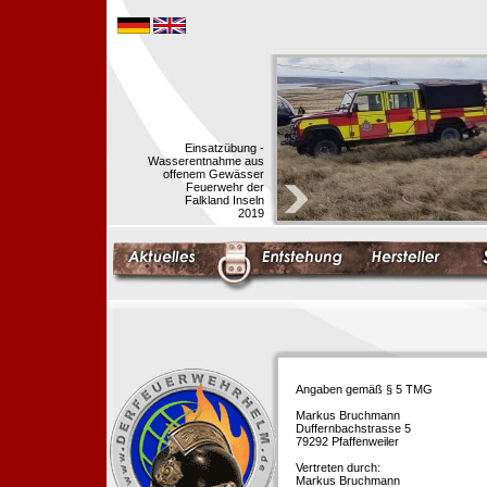
Einsatzübung -
Wasserentnahme aus
offenem Gewässer
Feuerwehr der
Falkland Inseln
2019
Angaben gemäß § 5 TMG
Markus Bruchmann
Duffernbachstrasse 5
79292 Pfaffenweiler
Vertreten durch:
Markus Bruchmann