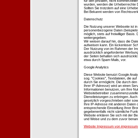
für den privaten, nicht kommerziellen
wurden, werden die Urheberrechte Dr
Sollten Sie trotzdem auf eine Urhe
Bei Bekannt werden von Rechtsverle
Datenschutz
Die Nutzung unserer Webseite ist i
personenbezogene Daten (beispielsw
möglich, stets auf freiwilliger Basi
weitergegeben.
Wir weisen darauf hin, dass die Dat
aufweisen kann. Ein lückenloser Schu
Der Nutzung von im Rahmen der Impr
ausdrücklich angeforderter Werbung 
der Seiten behalten sich ausdrückli
etwa durch Spam-Mails, vor.
Google Analytics
Diese Website benutzt Google Analyt
sog. ''Cookies'', Textdateien, die 
durch Sie ermöglicht. Die durch den
Ihrer IP-Adresse) wird an einen Ser
Informationen benutzen, um Ihre Nut
Websitebetreiber zusammenzustelle
Dienstleistungen zu erbringen. Auch
gesetzlich vorgeschrieben oder sowei
Ihre IP-Adresse mit anderen Daten d
entsprechende Einstellung Ihrer Brow
gegebenenfalls nicht sämtliche Funk
Website erklären Sie sich mit der B
und Weise und zu dem zuvor benan
Website Impressum von impressum-