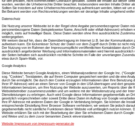
für den privaten, nicht kommerziellen Gebrauch gestattet. Soweit die Inhalte auf dieser Seite
wurden, werden die Urheberrechte Dritter beachtet. Insbesondere werden Inhalte Dritter a
Sollten Sie trotzdem auf eine Urheberrechtsverletzung aufmerksam werden, bitten wir um 
Bei Bekannt werden von Rechtsverletzungen werden wir derartige Inhalte umgehend entfer
Datenschutz
Die Nutzung unserer Webseite ist in der Regel ohne Angabe personenbezogener Daten mögl
personenbezogene Daten (beispielsweise Name, Anschrift oder eMail-Adressen) erhoben wer
möglich, stets auf freiwilliger Basis. Diese Daten werden ohne Ihre ausdrückliche Zustimmun
weitergegeben.
Wir weisen darauf hin, dass die Datenübertragung im Internet (z.B. bei der Kommunikation p
aufweisen kann. Ein lückenloser Schutz der Daten vor dem Zugriff durch Dritte ist nicht mög
Der Nutzung von im Rahmen der Impressumspflicht veröffentlichten Kontaktdaten durch Dr
ausdrücklich angeforderter Werbung und Informationsmaterialien wird hiermit ausdrücklich 
der Seiten behalten sich ausdrücklich rechtliche Schritte im Falle der unverlangten Zusen
etwa durch Spam-Mails, vor.
Google Analytics
Diese Website benutzt Google Analytics, einen Webanalysedienst der Google Inc. (''Google'
sog. ''Cookies'', Textdateien, die auf Ihrem Computer gespeichert werden und die eine Ana
durch Sie ermöglicht. Die durch den Cookie erzeugten Informationen über Ihre Benutzung di
Ihrer IP-Adresse) wird an einen Server von Google in den USA übertragen und dort gespeic
Informationen benutzen, um Ihre Nutzung der Website auszuwerten, um Reports über die Web
Websitebetreiber zusammenzustellen und um weitere mit der Websitenutzung und der Inte
Dienstleistungen zu erbringen. Auch wird Google diese Informationen gegebenenfalls an Drit
gesetzlich vorgeschrieben oder soweit Dritte diese Daten im Auftrag von Google verarbeiten
Ihre IP-Adresse mit anderen Daten der Google in Verbindung bringen. Sie können die Install
entsprechende Einstellung Ihrer Browser Software verhindern; wir weisen Sie jedoch darauf 
gegebenenfalls nicht sämtliche Funktionen dieser Website voll umfänglich nutzen können. 
Website erklären Sie sich mit der Bearbeitung der über Sie erhobenen Daten durch Google 
und Weise und zu dem zuvor benannten Zweck einverstanden.
Website Impressum von impressum-generator.de