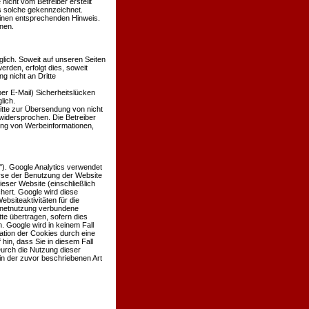
 nicht vom Betreiber erstellt
ls solche gekennzeichnet.
einen entsprechenden Hinweis.
nen.
ich. Soweit auf unseren Seiten
den, erfolgt dies, soweit
g nicht an Dritte
er E-Mail) Sicherheitslücken
lich.
itte zur Übersendung von nicht
widersprochen. Die Betreiber
dung von Werbeinformationen,
'). Google Analytics verwendet
lyse der Benutzung der Website
eser Website (einschließlich
hert. Google wird diese
siteaktivitäten für die
rnetnutzung verbundene
te übertragen, sofern dies
. Google wird in keinem Fall
ation der Cookies durch eine
hin, dass Sie in diesem Fall
Durch die Nutzung dieser
in der zuvor beschriebenen Art