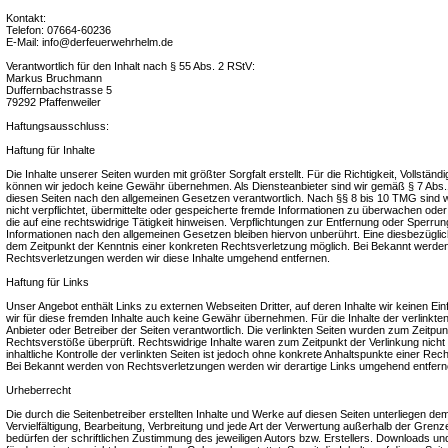
Kontakt:
Telefon: 07664-60236
E-Mail: info@derfeuerwehrhelm.de
Verantwortlich für den Inhalt nach § 55 Abs. 2 RStV:
Markus Bruchmann
Duffernbachstrasse 5
79292 Pfaffenweiler
Haftungsausschluss:
Haftung für Inhalte
Die Inhalte unserer Seiten wurden mit größter Sorgfalt erstellt. Für die Richtigkeit, Vollständig
können wir jedoch keine Gewähr übernehmen. Als Diensteanbieter sind wir gemäß § 7 Abs.1
diesen Seiten nach den allgemeinen Gesetzen verantwortlich. Nach §§ 8 bis 10 TMG sind wi
nicht verpflichtet, übermittelte oder gespeicherte fremde Informationen zu überwachen od
die auf eine rechtswidrige Tätigkeit hinweisen. Verpflichtungen zur Entfernung oder Sperru
Informationen nach den allgemeinen Gesetzen bleiben hiervon unberührt. Eine diesbezüglich
dem Zeitpunkt der Kenntnis einer konkreten Rechtsverletzung möglich. Bei Bekannt werd
Rechtsverletzungen werden wir diese Inhalte umgehend entfernen.
Haftung für Links
Unser Angebot enthält Links zu externen Webseiten Dritter, auf deren Inhalte wir keinen E
wir für diese fremden Inhalte auch keine Gewähr übernehmen. Für die Inhalte der verlinkten S
Anbieter oder Betreiber der Seiten verantwortlich. Die verlinkten Seiten wurden zum Zeitpun
Rechtsverstöße überprüft. Rechtswidrige Inhalte waren zum Zeitpunkt der Verlinkung nich
inhaltliche Kontrolle der verlinkten Seiten ist jedoch ohne konkrete Anhaltspunkte einer Rec
Bei Bekannt werden von Rechtsverletzungen werden wir derartige Links umgehend entfern
Urheberrecht
Die durch die Seitenbetreiber erstellten Inhalte und Werke auf diesen Seiten unterliegen d
Vervielfältigung, Bearbeitung, Verbreitung und jede Art der Verwertung außerhalb der Gre
bedürfen der schriftlichen Zustimmung des jeweiligen Autors bzw. Erstellers. Downloads und