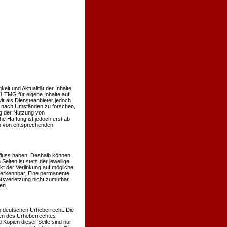
keit und Aktualität der Inhalte
 TMG für eigene Inhalte auf
r als Diensteanbieter jedoch
er nach Umständen zu forschen,
ng der Nutzung von
e Haftung ist jedoch erst ab
en von entsprechenden
influss haben. Deshalb können
eiten ist stets der jeweilige
kt der Verlinkung auf mögliche
t erkennbar. Eine permanente
htsverletzung nicht zumutbar.
en.
em deutschen Urheberrecht. Die
nzen des Urheberrechtes
 Kopien dieser Seite sind nur