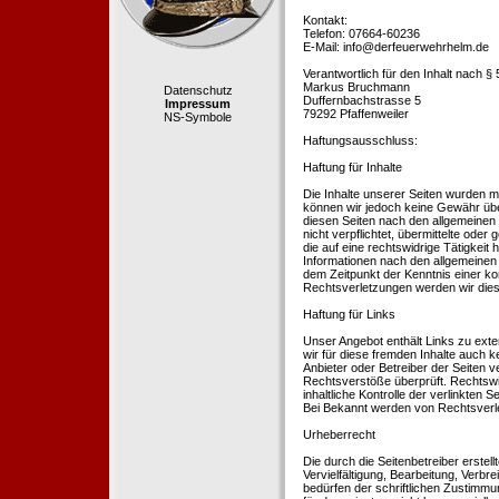
Kontakt:
Telefon: 07664-60236
E-Mail: info@derfeuerwehrhelm.de
Verantwortlich für den Inhalt nach §
Markus Bruchmann
Datenschutz
Duffernbachstrasse 5
Impressum
79292 Pfaffenweiler
NS-Symbole
Haftungsausschluss:
Haftung für Inhalte
Die Inhalte unserer Seiten wurden mit 
können wir jedoch keine Gewähr übe
diesen Seiten nach den allgemeinen 
nicht verpflichtet, übermittelte od
die auf eine rechtswidrige Tätigkei
Informationen nach den allgemeinen 
dem Zeitpunkt der Kenntnis einer k
Rechtsverletzungen werden wir dies
Haftung für Links
Unser Angebot enthält Links zu exte
wir für diese fremden Inhalte auch k
Anbieter oder Betreiber der Seiten v
Rechtsverstöße überprüft. Rechtswid
inhaltliche Kontrolle der verlinkten
Bei Bekannt werden von Rechtsverle
Urheberrecht
Die durch die Seitenbetreiber erstel
Vervielfältigung, Bearbeitung, Verb
bedürfen der schriftlichen Zustimmun