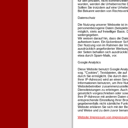
für den privaten, nicht kommerziellen
wurden, werden die Urheberrechte Dr
Sollten Sie trotzdem auf eine Urhe
Bei Bekannt werden von Rechtsverle
Datenschutz
Die Nutzung unserer Webseite ist i
personenbezogene Daten (beispielsw
möglich, stets auf freiwilliger Basi
weitergegeben.
Wir weisen darauf hin, dass die Dat
aufweisen kann. Ein lückenloser Schu
Der Nutzung von im Rahmen der Impr
ausdrücklich angeforderter Werbung 
der Seiten behalten sich ausdrückli
etwa durch Spam-Mails, vor.
Google Analytics
Diese Website benutzt Google Analyt
sog. ''Cookies'', Textdateien, die 
durch Sie ermöglicht. Die durch den
Ihrer IP-Adresse) wird an einen Ser
Informationen benutzen, um Ihre Nut
Websitebetreiber zusammenzustelle
Dienstleistungen zu erbringen. Auch
gesetzlich vorgeschrieben oder sowei
Ihre IP-Adresse mit anderen Daten d
entsprechende Einstellung Ihrer Brow
gegebenenfalls nicht sämtliche Funk
Website erklären Sie sich mit der B
und Weise und zu dem zuvor benan
Website Impressum von impressum-