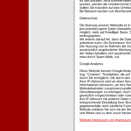
für den privaten, nicht kommerziellen
wurden, werden die Urheberrechte Dr
Sollten Sie trotzdem auf eine Urhe
Bei Bekannt werden von Rechtsverle
Datenschutz
Die Nutzung unserer Webseite ist i
personenbezogene Daten (beispielsw
möglich, stets auf freiwilliger Basi
weitergegeben.
Wir weisen darauf hin, dass die Dat
aufweisen kann. Ein lückenloser Schu
Der Nutzung von im Rahmen der Impr
ausdrücklich angeforderter Werbung 
der Seiten behalten sich ausdrückli
etwa durch Spam-Mails, vor.
Google Analytics
Diese Website benutzt Google Analyt
sog. ''Cookies'', Textdateien, die 
durch Sie ermöglicht. Die durch den
Ihrer IP-Adresse) wird an einen Ser
Informationen benutzen, um Ihre Nut
Websitebetreiber zusammenzustelle
Dienstleistungen zu erbringen. Auch
gesetzlich vorgeschrieben oder sowei
Ihre IP-Adresse mit anderen Daten d
entsprechende Einstellung Ihrer Brow
gegebenenfalls nicht sämtliche Funk
Website erklären Sie sich mit der B
und Weise und zu dem zuvor benan
Website Impressum von impressum-