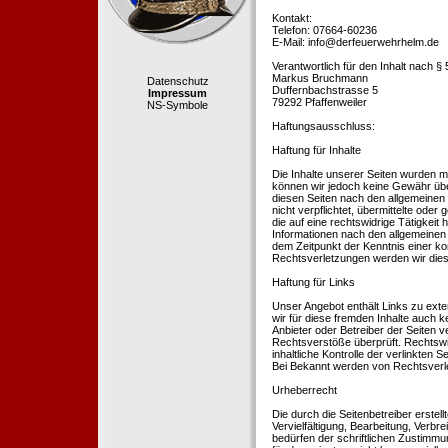
Kontakt:
Telefon: 07664-60236
E-Mail: info@derfeuerwehrhelm.de
Verantwortlich für den Inhalt nach §
Markus Bruchmann
Datenschutz
Duffernbachstrasse 5
Impressum
79292 Pfaffenweiler
NS-Symbole
Haftungsausschluss:
Haftung für Inhalte
Die Inhalte unserer Seiten wurden mit 
können wir jedoch keine Gewähr übe
diesen Seiten nach den allgemeinen 
nicht verpflichtet, übermittelte od
die auf eine rechtswidrige Tätigkei
Informationen nach den allgemeinen 
dem Zeitpunkt der Kenntnis einer k
Rechtsverletzungen werden wir dies
Haftung für Links
Unser Angebot enthält Links zu exte
wir für diese fremden Inhalte auch k
Anbieter oder Betreiber der Seiten v
Rechtsverstöße überprüft. Rechtswid
inhaltliche Kontrolle der verlinkten
Bei Bekannt werden von Rechtsverle
Urheberrecht
Die durch die Seitenbetreiber erstel
Vervielfältigung, Bearbeitung, Verb
bedürfen der schriftlichen Zustimmun