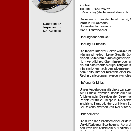
Kontakt:
Telefon: 07664-60236
E-Mail: info@derfeuerwehrhelm.de
Verantwortlich für den Inhalt nach §
Markus Bruchmann
Datenschutz
Duffernbachstrasse 5
Impressum
79292 Pfaffenweiler
NS-Symbole
Haftungsausschluss:
Haftung für Inhalte
Die Inhalte unserer Seiten wurden mit 
können wir jedoch keine Gewähr übe
diesen Seiten nach den allgemeinen 
nicht verpflichtet, übermittelte od
die auf eine rechtswidrige Tätigkei
Informationen nach den allgemeinen 
dem Zeitpunkt der Kenntnis einer k
Rechtsverletzungen werden wir dies
Haftung für Links
Unser Angebot enthält Links zu exte
wir für diese fremden Inhalte auch k
Anbieter oder Betreiber der Seiten v
Rechtsverstöße überprüft. Rechtswid
inhaltliche Kontrolle der verlinkten
Bei Bekannt werden von Rechtsverle
Urheberrecht
Die durch die Seitenbetreiber erstel
Vervielfältigung, Bearbeitung, Verb
bedürfen der schriftlichen Zustimmun