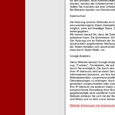
für den privaten, nicht kommerziellen
wurden, werden die Urheberrechte Dr
Sollten Sie trotzdem auf eine Urhe
Bei Bekannt werden von Rechtsverle
Datenschutz
Die Nutzung unserer Webseite ist i
personenbezogene Daten (beispielsw
möglich, stets auf freiwilliger Basi
weitergegeben.
Wir weisen darauf hin, dass die Dat
aufweisen kann. Ein lückenloser Schu
Der Nutzung von im Rahmen der Impr
ausdrücklich angeforderter Werbung 
der Seiten behalten sich ausdrückli
etwa durch Spam-Mails, vor.
Google Analytics
Diese Website benutzt Google Analyt
sog. ''Cookies'', Textdateien, die 
durch Sie ermöglicht. Die durch den
Ihrer IP-Adresse) wird an einen Ser
Informationen benutzen, um Ihre Nut
Websitebetreiber zusammenzustelle
Dienstleistungen zu erbringen. Auch
gesetzlich vorgeschrieben oder sowei
Ihre IP-Adresse mit anderen Daten d
entsprechende Einstellung Ihrer Brow
gegebenenfalls nicht sämtliche Funk
Website erklären Sie sich mit der B
und Weise und zu dem zuvor benan
Website Impressum von impressum-