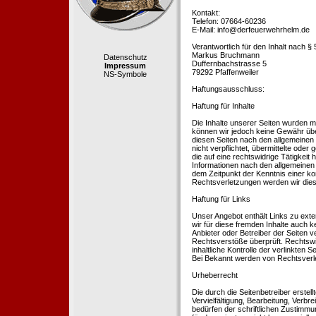
Kontakt:
Telefon: 07664-60236
E-Mail: info@derfeuerwehrhelm.de
Verantwortlich für den Inhalt nach §
Markus Bruchmann
Datenschutz
Duffernbachstrasse 5
Impressum
79292 Pfaffenweiler
NS-Symbole
Haftungsausschluss:
Haftung für Inhalte
Die Inhalte unserer Seiten wurden mit 
können wir jedoch keine Gewähr übe
diesen Seiten nach den allgemeinen 
nicht verpflichtet, übermittelte od
die auf eine rechtswidrige Tätigkei
Informationen nach den allgemeinen 
dem Zeitpunkt der Kenntnis einer k
Rechtsverletzungen werden wir dies
Haftung für Links
Unser Angebot enthält Links zu exte
wir für diese fremden Inhalte auch k
Anbieter oder Betreiber der Seiten v
Rechtsverstöße überprüft. Rechtswid
inhaltliche Kontrolle der verlinkten
Bei Bekannt werden von Rechtsverle
Urheberrecht
Die durch die Seitenbetreiber erstel
Vervielfältigung, Bearbeitung, Verb
bedürfen der schriftlichen Zustimmun