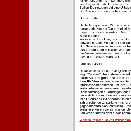
für den privaten, nicht kommerziellen
wurden, werden die Urheberrechte Dr
Sollten Sie trotzdem auf eine Urhe
Bei Bekannt werden von Rechtsverle
Datenschutz
Die Nutzung unserer Webseite ist i
personenbezogene Daten (beispielsw
möglich, stets auf freiwilliger Basi
weitergegeben.
Wir weisen darauf hin, dass die Dat
aufweisen kann. Ein lückenloser Schu
Der Nutzung von im Rahmen der Impr
ausdrücklich angeforderter Werbung 
der Seiten behalten sich ausdrückli
etwa durch Spam-Mails, vor.
Google Analytics
Diese Website benutzt Google Analyt
sog. ''Cookies'', Textdateien, die 
durch Sie ermöglicht. Die durch den
Ihrer IP-Adresse) wird an einen Ser
Informationen benutzen, um Ihre Nut
Websitebetreiber zusammenzustelle
Dienstleistungen zu erbringen. Auch
gesetzlich vorgeschrieben oder sowei
Ihre IP-Adresse mit anderen Daten d
entsprechende Einstellung Ihrer Brow
gegebenenfalls nicht sämtliche Funk
Website erklären Sie sich mit der B
und Weise und zu dem zuvor benan
Website Impressum von impressum-