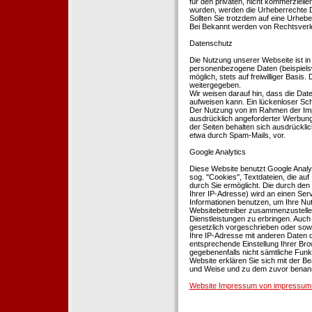
für den privaten, nicht kommerziellen
wurden, werden die Urheberrechte Dr
Sollten Sie trotzdem auf eine Urhe
Bei Bekannt werden von Rechtsverle
Datenschutz
Die Nutzung unserer Webseite ist i
personenbezogene Daten (beispielsw
möglich, stets auf freiwilliger Basi
weitergegeben.
Wir weisen darauf hin, dass die Dat
aufweisen kann. Ein lückenloser Schu
Der Nutzung von im Rahmen der Impr
ausdrücklich angeforderter Werbung 
der Seiten behalten sich ausdrückli
etwa durch Spam-Mails, vor.
Google Analytics
Diese Website benutzt Google Analyt
sog. ''Cookies'', Textdateien, die 
durch Sie ermöglicht. Die durch den
Ihrer IP-Adresse) wird an einen Ser
Informationen benutzen, um Ihre Nut
Websitebetreiber zusammenzustelle
Dienstleistungen zu erbringen. Auch
gesetzlich vorgeschrieben oder sowei
Ihre IP-Adresse mit anderen Daten d
entsprechende Einstellung Ihrer Brow
gegebenenfalls nicht sämtliche Funk
Website erklären Sie sich mit der B
und Weise und zu dem zuvor benan
Website Impressum von impressum-