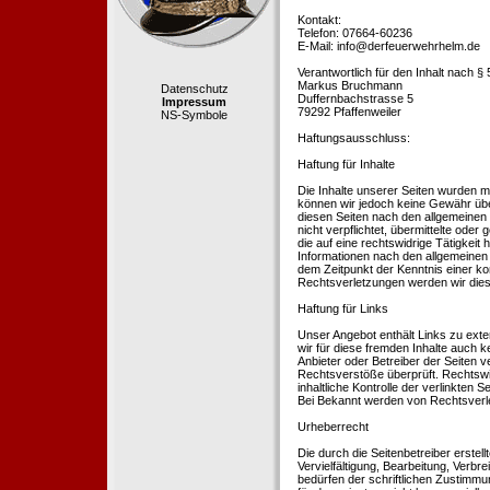
Kontakt:
Telefon: 07664-60236
E-Mail: info@derfeuerwehrhelm.de
Verantwortlich für den Inhalt nach §
Markus Bruchmann
Datenschutz
Duffernbachstrasse 5
Impressum
79292 Pfaffenweiler
NS-Symbole
Haftungsausschluss:
Haftung für Inhalte
Die Inhalte unserer Seiten wurden mit 
können wir jedoch keine Gewähr übe
diesen Seiten nach den allgemeinen 
nicht verpflichtet, übermittelte od
die auf eine rechtswidrige Tätigkei
Informationen nach den allgemeinen 
dem Zeitpunkt der Kenntnis einer k
Rechtsverletzungen werden wir dies
Haftung für Links
Unser Angebot enthält Links zu exte
wir für diese fremden Inhalte auch k
Anbieter oder Betreiber der Seiten v
Rechtsverstöße überprüft. Rechtswid
inhaltliche Kontrolle der verlinkten
Bei Bekannt werden von Rechtsverle
Urheberrecht
Die durch die Seitenbetreiber erstel
Vervielfältigung, Bearbeitung, Verb
bedürfen der schriftlichen Zustimmun