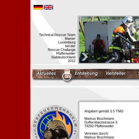
Technical Rescue Team
Mamer
Luxemburg
bei der
Rescue Challange
Pfaffenweiler
Süddeutschland
2012
Angaben gemäß § 5 TMG
Markus Bruchmann
Duffernbachstrasse 5
79292 Pfaffenweiler
Vertreten durch:
Markus Bruchmann