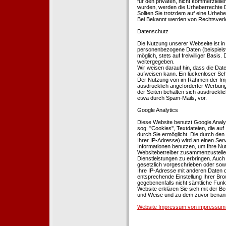
für den privaten, nicht kommerziellen
wurden, werden die Urheberrechte Dr
Sollten Sie trotzdem auf eine Urhe
Bei Bekannt werden von Rechtsverle
Datenschutz
Die Nutzung unserer Webseite ist i
personenbezogene Daten (beispielsw
möglich, stets auf freiwilliger Basi
weitergegeben.
Wir weisen darauf hin, dass die Dat
aufweisen kann. Ein lückenloser Schu
Der Nutzung von im Rahmen der Impr
ausdrücklich angeforderter Werbung 
der Seiten behalten sich ausdrückli
etwa durch Spam-Mails, vor.
Google Analytics
Diese Website benutzt Google Analyt
sog. ''Cookies'', Textdateien, die 
durch Sie ermöglicht. Die durch den
Ihrer IP-Adresse) wird an einen Ser
Informationen benutzen, um Ihre Nut
Websitebetreiber zusammenzustelle
Dienstleistungen zu erbringen. Auch
gesetzlich vorgeschrieben oder sowei
Ihre IP-Adresse mit anderen Daten d
entsprechende Einstellung Ihrer Brow
gegebenenfalls nicht sämtliche Funk
Website erklären Sie sich mit der B
und Weise und zu dem zuvor benan
Website Impressum von impressum-