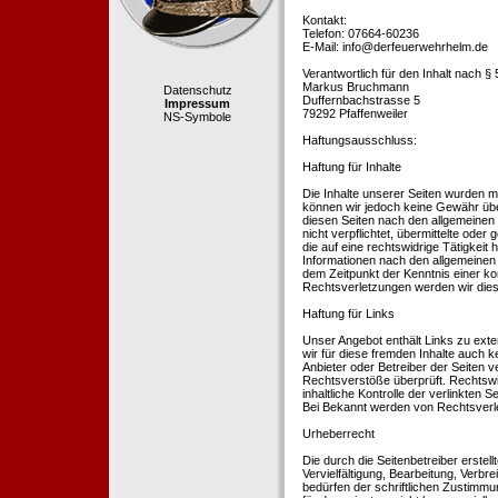
Kontakt:
Telefon: 07664-60236
E-Mail: info@derfeuerwehrhelm.de
Verantwortlich für den Inhalt nach §
Markus Bruchmann
Datenschutz
Duffernbachstrasse 5
Impressum
79292 Pfaffenweiler
NS-Symbole
Haftungsausschluss:
Haftung für Inhalte
Die Inhalte unserer Seiten wurden mit 
können wir jedoch keine Gewähr übe
diesen Seiten nach den allgemeinen 
nicht verpflichtet, übermittelte od
die auf eine rechtswidrige Tätigkei
Informationen nach den allgemeinen 
dem Zeitpunkt der Kenntnis einer k
Rechtsverletzungen werden wir dies
Haftung für Links
Unser Angebot enthält Links zu exte
wir für diese fremden Inhalte auch k
Anbieter oder Betreiber der Seiten v
Rechtsverstöße überprüft. Rechtswid
inhaltliche Kontrolle der verlinkten
Bei Bekannt werden von Rechtsverle
Urheberrecht
Die durch die Seitenbetreiber erstel
Vervielfältigung, Bearbeitung, Verb
bedürfen der schriftlichen Zustimmun