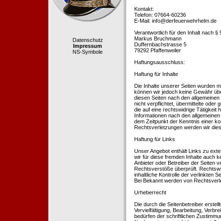
Kontakt:
Telefon: 07664-60236
E-Mail: info@derfeuerwehrhelm.de
Verantwortlich für den Inhalt nach §
Markus Bruchmann
Datenschutz
Duffernbachstrasse 5
Impressum
79292 Pfaffenweiler
NS-Symbole
Haftungsausschluss:
Haftung für Inhalte
Die Inhalte unserer Seiten wurden mit 
können wir jedoch keine Gewähr übe
diesen Seiten nach den allgemeinen 
nicht verpflichtet, übermittelte od
die auf eine rechtswidrige Tätigkei
Informationen nach den allgemeinen 
dem Zeitpunkt der Kenntnis einer k
Rechtsverletzungen werden wir dies
Haftung für Links
Unser Angebot enthält Links zu exte
wir für diese fremden Inhalte auch k
Anbieter oder Betreiber der Seiten v
Rechtsverstöße überprüft. Rechtswid
inhaltliche Kontrolle der verlinkten
Bei Bekannt werden von Rechtsverle
Urheberrecht
Die durch die Seitenbetreiber erstel
Vervielfältigung, Bearbeitung, Verb
bedürfen der schriftlichen Zustimmun