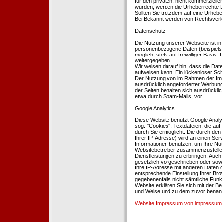
für den privaten, nicht kommerziellen
wurden, werden die Urheberrechte Dr
Sollten Sie trotzdem auf eine Urhe
Bei Bekannt werden von Rechtsverle
Datenschutz
Die Nutzung unserer Webseite ist i
personenbezogene Daten (beispielsw
möglich, stets auf freiwilliger Basi
weitergegeben.
Wir weisen darauf hin, dass die Dat
aufweisen kann. Ein lückenloser Schu
Der Nutzung von im Rahmen der Impr
ausdrücklich angeforderter Werbung 
der Seiten behalten sich ausdrückli
etwa durch Spam-Mails, vor.
Google Analytics
Diese Website benutzt Google Analyt
sog. ''Cookies'', Textdateien, die 
durch Sie ermöglicht. Die durch den
Ihrer IP-Adresse) wird an einen Ser
Informationen benutzen, um Ihre Nut
Websitebetreiber zusammenzustelle
Dienstleistungen zu erbringen. Auch
gesetzlich vorgeschrieben oder sowei
Ihre IP-Adresse mit anderen Daten d
entsprechende Einstellung Ihrer Brow
gegebenenfalls nicht sämtliche Funk
Website erklären Sie sich mit der B
und Weise und zu dem zuvor benan
Website Impressum von impressum-