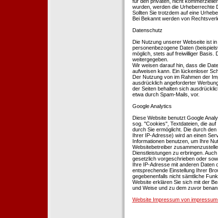
für den privaten, nicht kommerziellen
wurden, werden die Urheberrechte Dr
Sollten Sie trotzdem auf eine Urhe
Bei Bekannt werden von Rechtsverle
Datenschutz
Die Nutzung unserer Webseite ist i
personenbezogene Daten (beispielsw
möglich, stets auf freiwilliger Basi
weitergegeben.
Wir weisen darauf hin, dass die Dat
aufweisen kann. Ein lückenloser Schu
Der Nutzung von im Rahmen der Impr
ausdrücklich angeforderter Werbung 
der Seiten behalten sich ausdrückli
etwa durch Spam-Mails, vor.
Google Analytics
Diese Website benutzt Google Analyt
sog. ''Cookies'', Textdateien, die 
durch Sie ermöglicht. Die durch den
Ihrer IP-Adresse) wird an einen Ser
Informationen benutzen, um Ihre Nut
Websitebetreiber zusammenzustelle
Dienstleistungen zu erbringen. Auch
gesetzlich vorgeschrieben oder sowei
Ihre IP-Adresse mit anderen Daten d
entsprechende Einstellung Ihrer Brow
gegebenenfalls nicht sämtliche Funk
Website erklären Sie sich mit der B
und Weise und zu dem zuvor benan
Website Impressum von impressum-