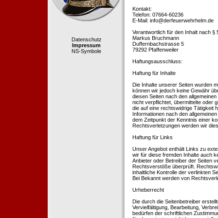
Kontakt:
Telefon: 07664-60236
E-Mail: info@derfeuerwehrhelm.de
Verantwortlich für den Inhalt nach §
Markus Bruchmann
Datenschutz
Duffernbachstrasse 5
Impressum
79292 Pfaffenweiler
NS-Symbole
Haftungsausschluss:
Haftung für Inhalte
Die Inhalte unserer Seiten wurden mit 
können wir jedoch keine Gewähr übe
diesen Seiten nach den allgemeinen 
nicht verpflichtet, übermittelte od
die auf eine rechtswidrige Tätigkei
Informationen nach den allgemeinen 
dem Zeitpunkt der Kenntnis einer k
Rechtsverletzungen werden wir dies
Haftung für Links
Unser Angebot enthält Links zu exte
wir für diese fremden Inhalte auch k
Anbieter oder Betreiber der Seiten v
Rechtsverstöße überprüft. Rechtswid
inhaltliche Kontrolle der verlinkten
Bei Bekannt werden von Rechtsverle
Urheberrecht
Die durch die Seitenbetreiber erstel
Vervielfältigung, Bearbeitung, Verb
bedürfen der schriftlichen Zustimmun