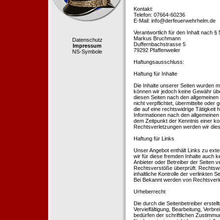
Kontakt:
Telefon: 07664-60236
E-Mail: info@derfeuerwehrhelm.de
Verantwortlich für den Inhalt nach §
Markus Bruchmann
Datenschutz
Duffernbachstrasse 5
Impressum
79292 Pfaffenweiler
NS-Symbole
Haftungsausschluss:
Haftung für Inhalte
Die Inhalte unserer Seiten wurden mit 
können wir jedoch keine Gewähr übe
diesen Seiten nach den allgemeinen 
nicht verpflichtet, übermittelte od
die auf eine rechtswidrige Tätigkei
Informationen nach den allgemeinen 
dem Zeitpunkt der Kenntnis einer k
Rechtsverletzungen werden wir dies
Haftung für Links
Unser Angebot enthält Links zu exte
wir für diese fremden Inhalte auch k
Anbieter oder Betreiber der Seiten v
Rechtsverstöße überprüft. Rechtswid
inhaltliche Kontrolle der verlinkten
Bei Bekannt werden von Rechtsverle
Urheberrecht
Die durch die Seitenbetreiber erstel
Vervielfältigung, Bearbeitung, Verb
bedürfen der schriftlichen Zustimmun