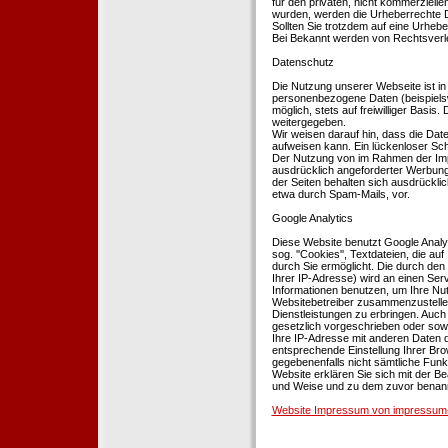
für den privaten, nicht kommerziellen
wurden, werden die Urheberrechte Dr
Sollten Sie trotzdem auf eine Urhe
Bei Bekannt werden von Rechtsverle
Datenschutz
Die Nutzung unserer Webseite ist i
personenbezogene Daten (beispielsw
möglich, stets auf freiwilliger Basi
weitergegeben.
Wir weisen darauf hin, dass die Dat
aufweisen kann. Ein lückenloser Schu
Der Nutzung von im Rahmen der Impr
ausdrücklich angeforderter Werbung 
der Seiten behalten sich ausdrückli
etwa durch Spam-Mails, vor.
Google Analytics
Diese Website benutzt Google Analyt
sog. ''Cookies'', Textdateien, die 
durch Sie ermöglicht. Die durch den
Ihrer IP-Adresse) wird an einen Ser
Informationen benutzen, um Ihre Nut
Websitebetreiber zusammenzustelle
Dienstleistungen zu erbringen. Auch
gesetzlich vorgeschrieben oder sowei
Ihre IP-Adresse mit anderen Daten d
entsprechende Einstellung Ihrer Brow
gegebenenfalls nicht sämtliche Funk
Website erklären Sie sich mit der B
und Weise und zu dem zuvor benan
Website Impressum von impressum-