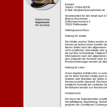
Kontakt:
Telefon: 07664-60236
E-Mail: info@derfeuerwehrhelm.de
Verantwortlich für den Inhalt nach §
Markus Bruchmann
Datenschutz
Duffernbachstrasse 5
Impressum
79292 Pfaffenweiler
NS-Symbole
Haftungsausschluss:
Haftung für Inhalte
Die Inhalte unserer Seiten wurden mit 
können wir jedoch keine Gewähr übe
diesen Seiten nach den allgemeinen 
nicht verpflichtet, übermittelte od
die auf eine rechtswidrige Tätigkei
Informationen nach den allgemeinen 
dem Zeitpunkt der Kenntnis einer k
Rechtsverletzungen werden wir dies
Haftung für Links
Unser Angebot enthält Links zu exte
wir für diese fremden Inhalte auch k
Anbieter oder Betreiber der Seiten v
Rechtsverstöße überprüft. Rechtswid
inhaltliche Kontrolle der verlinkten
Bei Bekannt werden von Rechtsverle
Urheberrecht
Die durch die Seitenbetreiber erstel
Vervielfältigung, Bearbeitung, Verb
bedürfen der schriftlichen Zustimmun