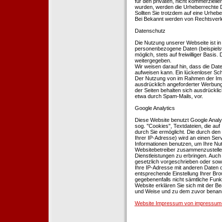
für den privaten, nicht kommerziellen
wurden, werden die Urheberrechte Dr
Sollten Sie trotzdem auf eine Urhe
Bei Bekannt werden von Rechtsverle
Datenschutz
Die Nutzung unserer Webseite ist i
personenbezogene Daten (beispielsw
möglich, stets auf freiwilliger Basi
weitergegeben.
Wir weisen darauf hin, dass die Dat
aufweisen kann. Ein lückenloser Schu
Der Nutzung von im Rahmen der Impr
ausdrücklich angeforderter Werbung 
der Seiten behalten sich ausdrückli
etwa durch Spam-Mails, vor.
Google Analytics
Diese Website benutzt Google Analyt
sog. ''Cookies'', Textdateien, die 
durch Sie ermöglicht. Die durch den
Ihrer IP-Adresse) wird an einen Ser
Informationen benutzen, um Ihre Nut
Websitebetreiber zusammenzustelle
Dienstleistungen zu erbringen. Auch
gesetzlich vorgeschrieben oder sowei
Ihre IP-Adresse mit anderen Daten d
entsprechende Einstellung Ihrer Brow
gegebenenfalls nicht sämtliche Funk
Website erklären Sie sich mit der B
und Weise und zu dem zuvor benan
Website Impressum von impressum-