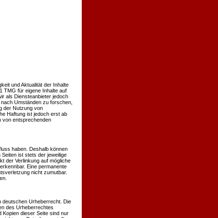
keit und Aktualität der Inhalte
 TMG für eigene Inhalte auf
r als Diensteanbieter jedoch
er nach Umständen zu forschen,
ng der Nutzung von
e Haftung ist jedoch erst ab
en von entsprechenden
influss haben. Deshalb können
eiten ist stets der jeweilige
kt der Verlinkung auf mögliche
t erkennbar. Eine permanente
htsverletzung nicht zumutbar.
en.
em deutschen Urheberrecht. Die
nzen des Urheberrechtes
 Kopien dieser Seite sind nur