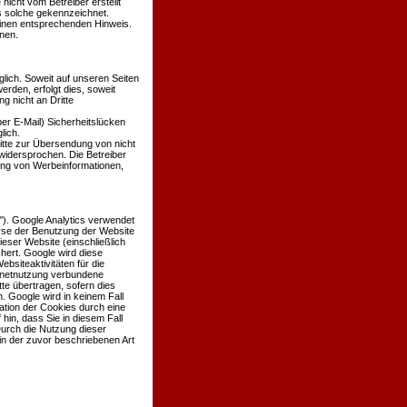
 nicht vom Betreiber erstellt
ls solche gekennzeichnet.
einen entsprechenden Hinweis.
nen.
ich. Soweit auf unseren Seiten
den, erfolgt dies, soweit
g nicht an Dritte
er E-Mail) Sicherheitslücken
lich.
itte zur Übersendung von nicht
widersprochen. Die Betreiber
dung von Werbeinformationen,
'). Google Analytics verwendet
lyse der Benutzung der Website
eser Website (einschließlich
hert. Google wird diese
siteaktivitäten für die
rnetnutzung verbundene
te übertragen, sofern dies
. Google wird in keinem Fall
ation der Cookies durch eine
hin, dass Sie in diesem Fall
Durch die Nutzung dieser
in der zuvor beschriebenen Art