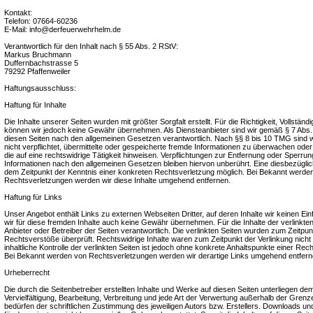
Kontakt:
Telefon: 07664-60236
E-Mail: info@derfeuerwehrhelm.de
Verantwortlich für den Inhalt nach § 55 Abs. 2 RStV:
Markus Bruchmann
Duffernbachstrasse 5
79292 Pfaffenweiler
Haftungsausschluss:
Haftung für Inhalte
Die Inhalte unserer Seiten wurden mit größter Sorgfalt erstellt. Für die Richtigkeit, Vollständig
können wir jedoch keine Gewähr übernehmen. Als Diensteanbieter sind wir gemäß § 7 Abs.1
diesen Seiten nach den allgemeinen Gesetzen verantwortlich. Nach §§ 8 bis 10 TMG sind wi
nicht verpflichtet, übermittelte oder gespeicherte fremde Informationen zu überwachen od
die auf eine rechtswidrige Tätigkeit hinweisen. Verpflichtungen zur Entfernung oder Sperru
Informationen nach den allgemeinen Gesetzen bleiben hiervon unberührt. Eine diesbezüglich
dem Zeitpunkt der Kenntnis einer konkreten Rechtsverletzung möglich. Bei Bekannt werd
Rechtsverletzungen werden wir diese Inhalte umgehend entfernen.
Haftung für Links
Unser Angebot enthält Links zu externen Webseiten Dritter, auf deren Inhalte wir keinen E
wir für diese fremden Inhalte auch keine Gewähr übernehmen. Für die Inhalte der verlinkten S
Anbieter oder Betreiber der Seiten verantwortlich. Die verlinkten Seiten wurden zum Zeitpun
Rechtsverstöße überprüft. Rechtswidrige Inhalte waren zum Zeitpunkt der Verlinkung nich
inhaltliche Kontrolle der verlinkten Seiten ist jedoch ohne konkrete Anhaltspunkte einer Rec
Bei Bekannt werden von Rechtsverletzungen werden wir derartige Links umgehend entfern
Urheberrecht
Die durch die Seitenbetreiber erstellten Inhalte und Werke auf diesen Seiten unterliegen d
Vervielfältigung, Bearbeitung, Verbreitung und jede Art der Verwertung außerhalb der Gre
bedürfen der schriftlichen Zustimmung des jeweiligen Autors bzw. Erstellers. Downloads und