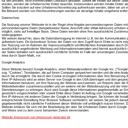
für den privaten, nicht kommerziellen Gebrauch gestattet. Soweit die Inhalte auf dieser Seite
wurden, werden die Urheberrechte Dritter beachtet. Insbesondere werden Inhalte Dritter a
Sollten Sie trotzdem auf eine Urheberrechtsverletzung aufmerksam werden, bitten wir um 
Bei Bekannt werden von Rechtsverletzungen werden wir derartige Inhalte umgehend entfer
Datenschutz
Die Nutzung unserer Webseite ist in der Regel ohne Angabe personenbezogener Daten mögl
personenbezogene Daten (beispielsweise Name, Anschrift oder eMail-Adressen) erhoben wer
möglich, stets auf freiwilliger Basis. Diese Daten werden ohne Ihre ausdrückliche Zustimmun
weitergegeben.
Wir weisen darauf hin, dass die Datenübertragung im Internet (z.B. bei der Kommunikation p
aufweisen kann. Ein lückenloser Schutz der Daten vor dem Zugriff durch Dritte ist nicht mög
Der Nutzung von im Rahmen der Impressumspflicht veröffentlichten Kontaktdaten durch Dr
ausdrücklich angeforderter Werbung und Informationsmaterialien wird hiermit ausdrücklich 
der Seiten behalten sich ausdrücklich rechtliche Schritte im Falle der unverlangten Zusen
etwa durch Spam-Mails, vor.
Google Analytics
Diese Website benutzt Google Analytics, einen Webanalysedienst der Google Inc. (''Google'
sog. ''Cookies'', Textdateien, die auf Ihrem Computer gespeichert werden und die eine Ana
durch Sie ermöglicht. Die durch den Cookie erzeugten Informationen über Ihre Benutzung di
Ihrer IP-Adresse) wird an einen Server von Google in den USA übertragen und dort gespeic
Informationen benutzen, um Ihre Nutzung der Website auszuwerten, um Reports über die Web
Websitebetreiber zusammenzustellen und um weitere mit der Websitenutzung und der Inte
Dienstleistungen zu erbringen. Auch wird Google diese Informationen gegebenenfalls an Drit
gesetzlich vorgeschrieben oder soweit Dritte diese Daten im Auftrag von Google verarbeiten
Ihre IP-Adresse mit anderen Daten der Google in Verbindung bringen. Sie können die Install
entsprechende Einstellung Ihrer Browser Software verhindern; wir weisen Sie jedoch darauf 
gegebenenfalls nicht sämtliche Funktionen dieser Website voll umfänglich nutzen können. 
Website erklären Sie sich mit der Bearbeitung der über Sie erhobenen Daten durch Google 
und Weise und zu dem zuvor benannten Zweck einverstanden.
Website Impressum von impressum-generator.de