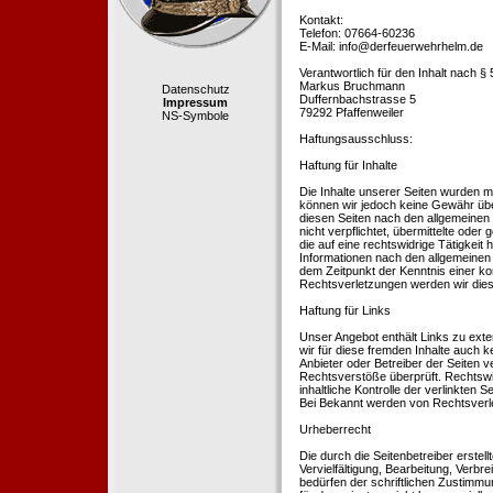
Kontakt:
Telefon: 07664-60236
E-Mail: info@derfeuerwehrhelm.de
Verantwortlich für den Inhalt nach §
Markus Bruchmann
Datenschutz
Duffernbachstrasse 5
Impressum
79292 Pfaffenweiler
NS-Symbole
Haftungsausschluss:
Haftung für Inhalte
Die Inhalte unserer Seiten wurden mit 
können wir jedoch keine Gewähr übe
diesen Seiten nach den allgemeinen 
nicht verpflichtet, übermittelte od
die auf eine rechtswidrige Tätigkei
Informationen nach den allgemeinen 
dem Zeitpunkt der Kenntnis einer k
Rechtsverletzungen werden wir dies
Haftung für Links
Unser Angebot enthält Links zu exte
wir für diese fremden Inhalte auch k
Anbieter oder Betreiber der Seiten v
Rechtsverstöße überprüft. Rechtswid
inhaltliche Kontrolle der verlinkten
Bei Bekannt werden von Rechtsverle
Urheberrecht
Die durch die Seitenbetreiber erstel
Vervielfältigung, Bearbeitung, Verb
bedürfen der schriftlichen Zustimmun