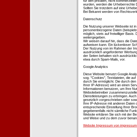
für den privaten, nicht kommerziellen
wurden, werden die Urheberrechte Dr
Sollten Sie trotzdem auf eine Urhe
Bei Bekannt werden von Rechtsverle
Datenschutz
Die Nutzung unserer Webseite ist i
personenbezogene Daten (beispielsw
möglich, stets auf freiwilliger Basi
weitergegeben.
Wir weisen darauf hin, dass die Dat
aufweisen kann. Ein lückenloser Schu
Der Nutzung von im Rahmen der Impr
ausdrücklich angeforderter Werbung 
der Seiten behalten sich ausdrückli
etwa durch Spam-Mails, vor.
Google Analytics
Diese Website benutzt Google Analyt
sog. ''Cookies'', Textdateien, die 
durch Sie ermöglicht. Die durch den
Ihrer IP-Adresse) wird an einen Ser
Informationen benutzen, um Ihre Nut
Websitebetreiber zusammenzustelle
Dienstleistungen zu erbringen. Auch
gesetzlich vorgeschrieben oder sowei
Ihre IP-Adresse mit anderen Daten d
entsprechende Einstellung Ihrer Brow
gegebenenfalls nicht sämtliche Funk
Website erklären Sie sich mit der B
und Weise und zu dem zuvor benan
Website Impressum von impressum-