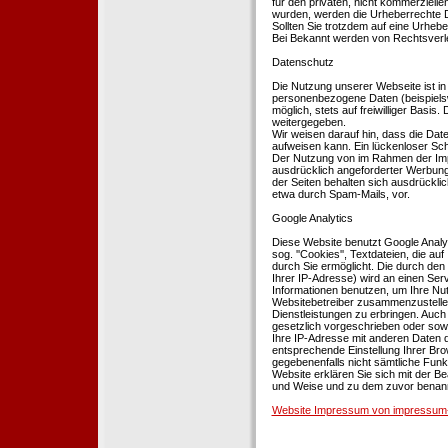
für den privaten, nicht kommerziellen
wurden, werden die Urheberrechte Dr
Sollten Sie trotzdem auf eine Urhe
Bei Bekannt werden von Rechtsverle
Datenschutz
Die Nutzung unserer Webseite ist i
personenbezogene Daten (beispielsw
möglich, stets auf freiwilliger Basi
weitergegeben.
Wir weisen darauf hin, dass die Dat
aufweisen kann. Ein lückenloser Schu
Der Nutzung von im Rahmen der Impr
ausdrücklich angeforderter Werbung 
der Seiten behalten sich ausdrückli
etwa durch Spam-Mails, vor.
Google Analytics
Diese Website benutzt Google Analyt
sog. ''Cookies'', Textdateien, die 
durch Sie ermöglicht. Die durch den
Ihrer IP-Adresse) wird an einen Ser
Informationen benutzen, um Ihre Nut
Websitebetreiber zusammenzustelle
Dienstleistungen zu erbringen. Auch
gesetzlich vorgeschrieben oder sowei
Ihre IP-Adresse mit anderen Daten d
entsprechende Einstellung Ihrer Brow
gegebenenfalls nicht sämtliche Funk
Website erklären Sie sich mit der B
und Weise und zu dem zuvor benan
Website Impressum von impressum-