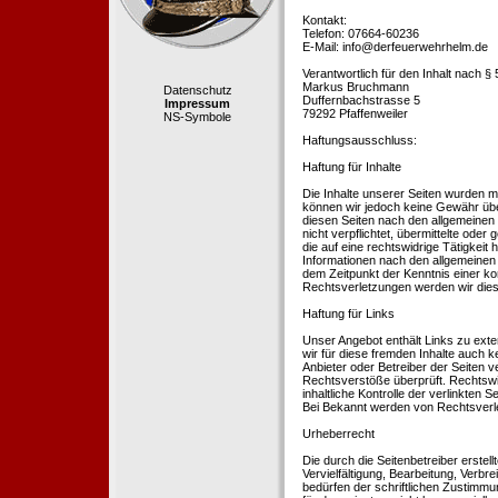
Kontakt:
Telefon: 07664-60236
E-Mail: info@derfeuerwehrhelm.de
Verantwortlich für den Inhalt nach §
Markus Bruchmann
Datenschutz
Duffernbachstrasse 5
Impressum
79292 Pfaffenweiler
NS-Symbole
Haftungsausschluss:
Haftung für Inhalte
Die Inhalte unserer Seiten wurden mit 
können wir jedoch keine Gewähr übe
diesen Seiten nach den allgemeinen 
nicht verpflichtet, übermittelte od
die auf eine rechtswidrige Tätigkei
Informationen nach den allgemeinen 
dem Zeitpunkt der Kenntnis einer k
Rechtsverletzungen werden wir dies
Haftung für Links
Unser Angebot enthält Links zu exte
wir für diese fremden Inhalte auch k
Anbieter oder Betreiber der Seiten v
Rechtsverstöße überprüft. Rechtswid
inhaltliche Kontrolle der verlinkten
Bei Bekannt werden von Rechtsverle
Urheberrecht
Die durch die Seitenbetreiber erstel
Vervielfältigung, Bearbeitung, Verb
bedürfen der schriftlichen Zustimmun