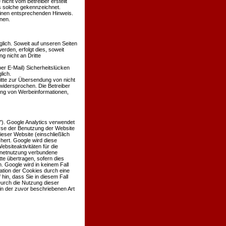
 nicht vom Betreiber erstellt
ls solche gekennzeichnet.
einen entsprechenden Hinweis.
nen.
ich. Soweit auf unseren Seiten
den, erfolgt dies, soweit
g nicht an Dritte
er E-Mail) Sicherheitslücken
lich.
itte zur Übersendung von nicht
widersprochen. Die Betreiber
dung von Werbeinformationen,
'). Google Analytics verwendet
lyse der Benutzung der Website
eser Website (einschließlich
hert. Google wird diese
siteaktivitäten für die
rnetnutzung verbundene
te übertragen, sofern dies
. Google wird in keinem Fall
ation der Cookies durch eine
hin, dass Sie in diesem Fall
Durch die Nutzung dieser
in der zuvor beschriebenen Art