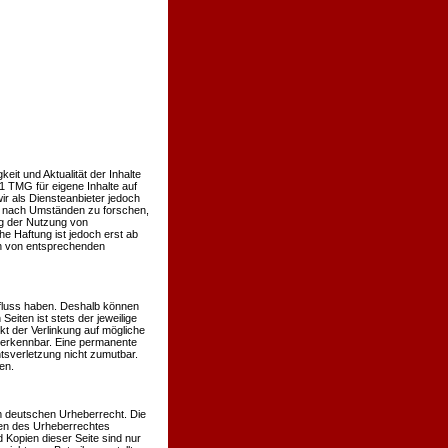
keit und Aktualität der Inhalte
 TMG für eigene Inhalte auf
r als Diensteanbieter jedoch
er nach Umständen zu forschen,
ng der Nutzung von
e Haftung ist jedoch erst ab
en von entsprechenden
influss haben. Deshalb können
eiten ist stets der jeweilige
kt der Verlinkung auf mögliche
t erkennbar. Eine permanente
htsverletzung nicht zumutbar.
en.
em deutschen Urheberrecht. Die
nzen des Urheberrechtes
 Kopien dieser Seite sind nur