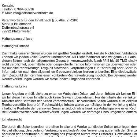
Kontakt:
Telefon: 07664-60236
E-Mail: info@derfeuerwehrhelm.de
Verantwortlich für den Inhalt nach § 55 Abs. 2 RStV:
Markus Bruchmann
Duffernbachstrasse 5
79292 Pfaffenweiler
Haftungsausschluss:
Haftung für Inhalte
Die Inhalte unserer Seiten wurden mit größter Sorgfalt erstellt. Für die Richtigkeit, Vollständig
können wir jedoch keine Gewähr übernehmen. Als Diensteanbieter sind wir gemäß § 7 Abs.1
diesen Seiten nach den allgemeinen Gesetzen verantwortlich. Nach §§ 8 bis 10 TMG sind wi
nicht verpflichtet, übermittelte oder gespeicherte fremde Informationen zu überwachen od
die auf eine rechtswidrige Tätigkeit hinweisen. Verpflichtungen zur Entfernung oder Sperru
Informationen nach den allgemeinen Gesetzen bleiben hiervon unberührt. Eine diesbezüglich
dem Zeitpunkt der Kenntnis einer konkreten Rechtsverletzung möglich. Bei Bekannt werd
Rechtsverletzungen werden wir diese Inhalte umgehend entfernen.
Haftung für Links
Unser Angebot enthält Links zu externen Webseiten Dritter, auf deren Inhalte wir keinen E
wir für diese fremden Inhalte auch keine Gewähr übernehmen. Für die Inhalte der verlinkten S
Anbieter oder Betreiber der Seiten verantwortlich. Die verlinkten Seiten wurden zum Zeitpun
Rechtsverstöße überprüft. Rechtswidrige Inhalte waren zum Zeitpunkt der Verlinkung nich
inhaltliche Kontrolle der verlinkten Seiten ist jedoch ohne konkrete Anhaltspunkte einer Rec
Bei Bekannt werden von Rechtsverletzungen werden wir derartige Links umgehend entfern
Urheberrecht
Die durch die Seitenbetreiber erstellten Inhalte und Werke auf diesen Seiten unterliegen d
Vervielfältigung, Bearbeitung, Verbreitung und jede Art der Verwertung außerhalb der Gre
bedürfen der schriftlichen Zustimmung des jeweiligen Autors bzw. Erstellers. Downloads und