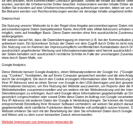
für den privaten, nicht kommerziellen Gebrauch gestattet. Soweit die Inhalte auf dieser Seite
wurden, werden die Urheberrechte Dritter beachtet. Insbesondere werden Inhalte Dritter a
Sollten Sie trotzdem auf eine Urheberrechtsverletzung aufmerksam werden, bitten wir um 
Bei Bekannt werden von Rechtsverletzungen werden wir derartige Inhalte umgehend entfer
Datenschutz
Die Nutzung unserer Webseite ist in der Regel ohne Angabe personenbezogener Daten mögl
personenbezogene Daten (beispielsweise Name, Anschrift oder eMail-Adressen) erhoben wer
möglich, stets auf freiwilliger Basis. Diese Daten werden ohne Ihre ausdrückliche Zustimmun
weitergegeben.
Wir weisen darauf hin, dass die Datenübertragung im Internet (z.B. bei der Kommunikation p
aufweisen kann. Ein lückenloser Schutz der Daten vor dem Zugriff durch Dritte ist nicht mög
Der Nutzung von im Rahmen der Impressumspflicht veröffentlichten Kontaktdaten durch Dr
ausdrücklich angeforderter Werbung und Informationsmaterialien wird hiermit ausdrücklich 
der Seiten behalten sich ausdrücklich rechtliche Schritte im Falle der unverlangten Zusen
etwa durch Spam-Mails, vor.
Google Analytics
Diese Website benutzt Google Analytics, einen Webanalysedienst der Google Inc. (''Google'
sog. ''Cookies'', Textdateien, die auf Ihrem Computer gespeichert werden und die eine Ana
durch Sie ermöglicht. Die durch den Cookie erzeugten Informationen über Ihre Benutzung di
Ihrer IP-Adresse) wird an einen Server von Google in den USA übertragen und dort gespeic
Informationen benutzen, um Ihre Nutzung der Website auszuwerten, um Reports über die Web
Websitebetreiber zusammenzustellen und um weitere mit der Websitenutzung und der Inte
Dienstleistungen zu erbringen. Auch wird Google diese Informationen gegebenenfalls an Drit
gesetzlich vorgeschrieben oder soweit Dritte diese Daten im Auftrag von Google verarbeiten
Ihre IP-Adresse mit anderen Daten der Google in Verbindung bringen. Sie können die Install
entsprechende Einstellung Ihrer Browser Software verhindern; wir weisen Sie jedoch darauf 
gegebenenfalls nicht sämtliche Funktionen dieser Website voll umfänglich nutzen können. 
Website erklären Sie sich mit der Bearbeitung der über Sie erhobenen Daten durch Google 
und Weise und zu dem zuvor benannten Zweck einverstanden.
Website Impressum von impressum-generator.de