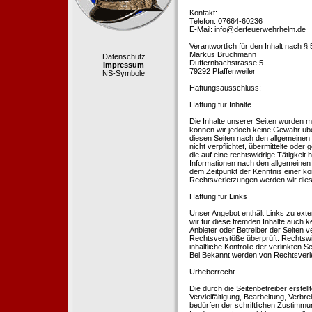
Kontakt:
Telefon: 07664-60236
E-Mail: info@derfeuerwehrhelm.de
Verantwortlich für den Inhalt nach §
Markus Bruchmann
Datenschutz
Duffernbachstrasse 5
Impressum
79292 Pfaffenweiler
NS-Symbole
Haftungsausschluss:
Haftung für Inhalte
Die Inhalte unserer Seiten wurden mit 
können wir jedoch keine Gewähr übe
diesen Seiten nach den allgemeinen 
nicht verpflichtet, übermittelte od
die auf eine rechtswidrige Tätigkei
Informationen nach den allgemeinen 
dem Zeitpunkt der Kenntnis einer k
Rechtsverletzungen werden wir dies
Haftung für Links
Unser Angebot enthält Links zu exte
wir für diese fremden Inhalte auch k
Anbieter oder Betreiber der Seiten v
Rechtsverstöße überprüft. Rechtswid
inhaltliche Kontrolle der verlinkten
Bei Bekannt werden von Rechtsverle
Urheberrecht
Die durch die Seitenbetreiber erstel
Vervielfältigung, Bearbeitung, Verb
bedürfen der schriftlichen Zustimmun