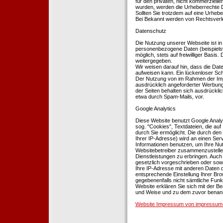
für den privaten, nicht kommerziellen
wurden, werden die Urheberrechte Dr
Sollten Sie trotzdem auf eine Urhe
Bei Bekannt werden von Rechtsverle
Datenschutz
Die Nutzung unserer Webseite ist i
personenbezogene Daten (beispielsw
möglich, stets auf freiwilliger Basi
weitergegeben.
Wir weisen darauf hin, dass die Dat
aufweisen kann. Ein lückenloser Schu
Der Nutzung von im Rahmen der Impr
ausdrücklich angeforderter Werbung 
der Seiten behalten sich ausdrückli
etwa durch Spam-Mails, vor.
Google Analytics
Diese Website benutzt Google Analyt
sog. ''Cookies'', Textdateien, die 
durch Sie ermöglicht. Die durch den
Ihrer IP-Adresse) wird an einen Ser
Informationen benutzen, um Ihre Nut
Websitebetreiber zusammenzustelle
Dienstleistungen zu erbringen. Auch
gesetzlich vorgeschrieben oder sowei
Ihre IP-Adresse mit anderen Daten d
entsprechende Einstellung Ihrer Brow
gegebenenfalls nicht sämtliche Funk
Website erklären Sie sich mit der B
und Weise und zu dem zuvor benan
Website Impressum von impressum-