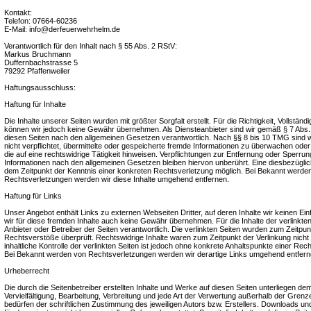
Kontakt:
Telefon: 07664-60236
E-Mail: info@derfeuerwehrhelm.de
Verantwortlich für den Inhalt nach § 55 Abs. 2 RStV:
Markus Bruchmann
Duffernbachstrasse 5
79292 Pfaffenweiler
Haftungsausschluss:
Haftung für Inhalte
Die Inhalte unserer Seiten wurden mit größter Sorgfalt erstellt. Für die Richtigkeit, Vollständig
können wir jedoch keine Gewähr übernehmen. Als Diensteanbieter sind wir gemäß § 7 Abs.1
diesen Seiten nach den allgemeinen Gesetzen verantwortlich. Nach §§ 8 bis 10 TMG sind wi
nicht verpflichtet, übermittelte oder gespeicherte fremde Informationen zu überwachen od
die auf eine rechtswidrige Tätigkeit hinweisen. Verpflichtungen zur Entfernung oder Sperru
Informationen nach den allgemeinen Gesetzen bleiben hiervon unberührt. Eine diesbezüglich
dem Zeitpunkt der Kenntnis einer konkreten Rechtsverletzung möglich. Bei Bekannt werd
Rechtsverletzungen werden wir diese Inhalte umgehend entfernen.
Haftung für Links
Unser Angebot enthält Links zu externen Webseiten Dritter, auf deren Inhalte wir keinen E
wir für diese fremden Inhalte auch keine Gewähr übernehmen. Für die Inhalte der verlinkten S
Anbieter oder Betreiber der Seiten verantwortlich. Die verlinkten Seiten wurden zum Zeitpun
Rechtsverstöße überprüft. Rechtswidrige Inhalte waren zum Zeitpunkt der Verlinkung nich
inhaltliche Kontrolle der verlinkten Seiten ist jedoch ohne konkrete Anhaltspunkte einer Rec
Bei Bekannt werden von Rechtsverletzungen werden wir derartige Links umgehend entfern
Urheberrecht
Die durch die Seitenbetreiber erstellten Inhalte und Werke auf diesen Seiten unterliegen d
Vervielfältigung, Bearbeitung, Verbreitung und jede Art der Verwertung außerhalb der Gre
bedürfen der schriftlichen Zustimmung des jeweiligen Autors bzw. Erstellers. Downloads und