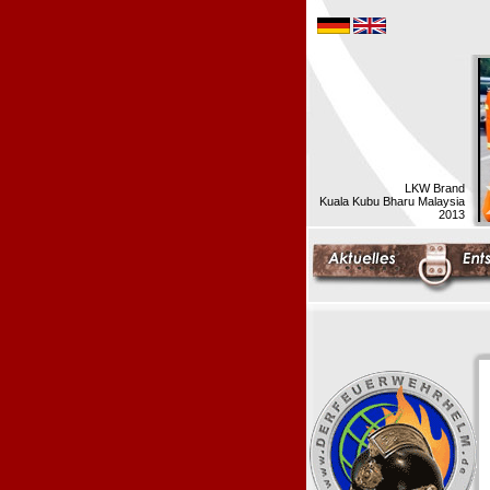
LKW Brand
Kuala Kubu Bharu Malaysia
2013