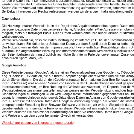
für den privaten, nicht kommerziellen Gebrauch gestattet. Soweit die Inhalte auf dieser Seite
wurden, werden die Urheberrechte Dritter beachtet. Insbesondere werden Inhalte Dritter a
Sollten Sie trotzdem auf eine Urheberrechtsverletzung aufmerksam werden, bitten wir um 
Bei Bekannt werden von Rechtsverletzungen werden wir derartige Inhalte umgehend entfer
Datenschutz
Die Nutzung unserer Webseite ist in der Regel ohne Angabe personenbezogener Daten mögl
personenbezogene Daten (beispielsweise Name, Anschrift oder eMail-Adressen) erhoben wer
möglich, stets auf freiwilliger Basis. Diese Daten werden ohne Ihre ausdrückliche Zustimmun
weitergegeben.
Wir weisen darauf hin, dass die Datenübertragung im Internet (z.B. bei der Kommunikation p
aufweisen kann. Ein lückenloser Schutz der Daten vor dem Zugriff durch Dritte ist nicht mög
Der Nutzung von im Rahmen der Impressumspflicht veröffentlichten Kontaktdaten durch Dr
ausdrücklich angeforderter Werbung und Informationsmaterialien wird hiermit ausdrücklich 
der Seiten behalten sich ausdrücklich rechtliche Schritte im Falle der unverlangten Zusen
etwa durch Spam-Mails, vor.
Google Analytics
Diese Website benutzt Google Analytics, einen Webanalysedienst der Google Inc. (''Google'
sog. ''Cookies'', Textdateien, die auf Ihrem Computer gespeichert werden und die eine Ana
durch Sie ermöglicht. Die durch den Cookie erzeugten Informationen über Ihre Benutzung di
Ihrer IP-Adresse) wird an einen Server von Google in den USA übertragen und dort gespeic
Informationen benutzen, um Ihre Nutzung der Website auszuwerten, um Reports über die Web
Websitebetreiber zusammenzustellen und um weitere mit der Websitenutzung und der Inte
Dienstleistungen zu erbringen. Auch wird Google diese Informationen gegebenenfalls an Drit
gesetzlich vorgeschrieben oder soweit Dritte diese Daten im Auftrag von Google verarbeiten
Ihre IP-Adresse mit anderen Daten der Google in Verbindung bringen. Sie können die Install
entsprechende Einstellung Ihrer Browser Software verhindern; wir weisen Sie jedoch darauf 
gegebenenfalls nicht sämtliche Funktionen dieser Website voll umfänglich nutzen können. 
Website erklären Sie sich mit der Bearbeitung der über Sie erhobenen Daten durch Google 
und Weise und zu dem zuvor benannten Zweck einverstanden.
Website Impressum von impressum-generator.de