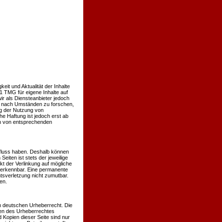
keit und Aktualität der Inhalte
 TMG für eigene Inhalte auf
r als Diensteanbieter jedoch
er nach Umständen zu forschen,
ng der Nutzung von
e Haftung ist jedoch erst ab
en von entsprechenden
influss haben. Deshalb können
eiten ist stets der jeweilige
kt der Verlinkung auf mögliche
t erkennbar. Eine permanente
htsverletzung nicht zumutbar.
en.
em deutschen Urheberrecht. Die
nzen des Urheberrechtes
 Kopien dieser Seite sind nur