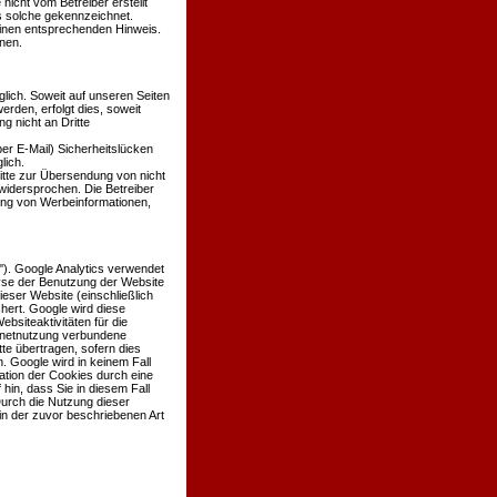
 nicht vom Betreiber erstellt
ls solche gekennzeichnet.
einen entsprechenden Hinweis.
nen.
ich. Soweit auf unseren Seiten
den, erfolgt dies, soweit
g nicht an Dritte
er E-Mail) Sicherheitslücken
lich.
itte zur Übersendung von nicht
widersprochen. Die Betreiber
dung von Werbeinformationen,
'). Google Analytics verwendet
lyse der Benutzung der Website
eser Website (einschließlich
hert. Google wird diese
siteaktivitäten für die
rnetnutzung verbundene
te übertragen, sofern dies
. Google wird in keinem Fall
ation der Cookies durch eine
hin, dass Sie in diesem Fall
Durch die Nutzung dieser
in der zuvor beschriebenen Art