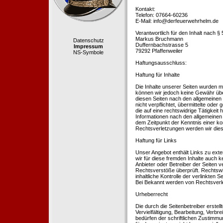
Kontakt:
Telefon: 07664-60236
E-Mail: info@derfeuerwehrhelm.de
Verantwortlich für den Inhalt nach §
Markus Bruchmann
Datenschutz
Duffernbachstrasse 5
Impressum
79292 Pfaffenweiler
NS-Symbole
Haftungsausschluss:
Haftung für Inhalte
Die Inhalte unserer Seiten wurden mit 
können wir jedoch keine Gewähr übe
diesen Seiten nach den allgemeinen 
nicht verpflichtet, übermittelte od
die auf eine rechtswidrige Tätigkei
Informationen nach den allgemeinen 
dem Zeitpunkt der Kenntnis einer k
Rechtsverletzungen werden wir dies
Haftung für Links
Unser Angebot enthält Links zu exte
wir für diese fremden Inhalte auch k
Anbieter oder Betreiber der Seiten v
Rechtsverstöße überprüft. Rechtswid
inhaltliche Kontrolle der verlinkten
Bei Bekannt werden von Rechtsverle
Urheberrecht
Die durch die Seitenbetreiber erstel
Vervielfältigung, Bearbeitung, Verb
bedürfen der schriftlichen Zustimmun