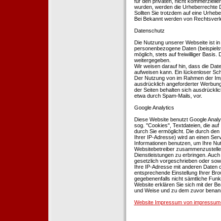
für den privaten, nicht kommerziellen
wurden, werden die Urheberrechte Dr
Sollten Sie trotzdem auf eine Urhe
Bei Bekannt werden von Rechtsverle
Datenschutz
Die Nutzung unserer Webseite ist i
personenbezogene Daten (beispielsw
möglich, stets auf freiwilliger Basi
weitergegeben.
Wir weisen darauf hin, dass die Dat
aufweisen kann. Ein lückenloser Schu
Der Nutzung von im Rahmen der Impr
ausdrücklich angeforderter Werbung 
der Seiten behalten sich ausdrückli
etwa durch Spam-Mails, vor.
Google Analytics
Diese Website benutzt Google Analyt
sog. ''Cookies'', Textdateien, die 
durch Sie ermöglicht. Die durch den
Ihrer IP-Adresse) wird an einen Ser
Informationen benutzen, um Ihre Nut
Websitebetreiber zusammenzustelle
Dienstleistungen zu erbringen. Auch
gesetzlich vorgeschrieben oder sowei
Ihre IP-Adresse mit anderen Daten d
entsprechende Einstellung Ihrer Brow
gegebenenfalls nicht sämtliche Funk
Website erklären Sie sich mit der B
und Weise und zu dem zuvor benan
Website Impressum von impressum-