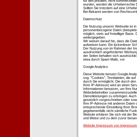
für den privaten, nicht kommerziellen
wurden, werden die Urheberrechte Dr
Sollten Sie trotzdem auf eine Urhe
Bei Bekannt werden von Rechtsverle
Datenschutz
Die Nutzung unserer Webseite ist i
personenbezogene Daten (beispielsw
möglich, stets auf freiwilliger Basi
weitergegeben.
Wir weisen darauf hin, dass die Dat
aufweisen kann. Ein lückenloser Schu
Der Nutzung von im Rahmen der Impr
ausdrücklich angeforderter Werbung 
der Seiten behalten sich ausdrückli
etwa durch Spam-Mails, vor.
Google Analytics
Diese Website benutzt Google Analyt
sog. ''Cookies'', Textdateien, die 
durch Sie ermöglicht. Die durch den
Ihrer IP-Adresse) wird an einen Ser
Informationen benutzen, um Ihre Nut
Websitebetreiber zusammenzustelle
Dienstleistungen zu erbringen. Auch
gesetzlich vorgeschrieben oder sowei
Ihre IP-Adresse mit anderen Daten d
entsprechende Einstellung Ihrer Brow
gegebenenfalls nicht sämtliche Funk
Website erklären Sie sich mit der B
und Weise und zu dem zuvor benan
Website Impressum von impressum-