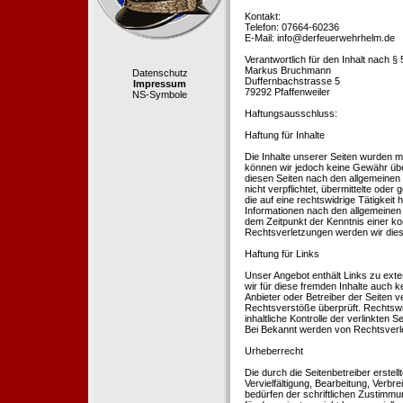
Kontakt:
Telefon: 07664-60236
E-Mail: info@derfeuerwehrhelm.de
Verantwortlich für den Inhalt nach §
Markus Bruchmann
Datenschutz
Duffernbachstrasse 5
Impressum
79292 Pfaffenweiler
NS-Symbole
Haftungsausschluss:
Haftung für Inhalte
Die Inhalte unserer Seiten wurden mit 
können wir jedoch keine Gewähr übe
diesen Seiten nach den allgemeinen 
nicht verpflichtet, übermittelte od
die auf eine rechtswidrige Tätigkei
Informationen nach den allgemeinen 
dem Zeitpunkt der Kenntnis einer k
Rechtsverletzungen werden wir dies
Haftung für Links
Unser Angebot enthält Links zu exte
wir für diese fremden Inhalte auch k
Anbieter oder Betreiber der Seiten v
Rechtsverstöße überprüft. Rechtswid
inhaltliche Kontrolle der verlinkten
Bei Bekannt werden von Rechtsverle
Urheberrecht
Die durch die Seitenbetreiber erstel
Vervielfältigung, Bearbeitung, Verb
bedürfen der schriftlichen Zustimmun