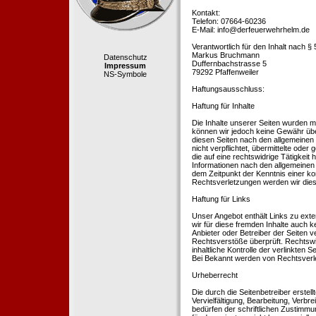
Kontakt:
Telefon: 07664-60236
E-Mail: info@derfeuerwehrhelm.de
Verantwortlich für den Inhalt nach §
Markus Bruchmann
Datenschutz
Duffernbachstrasse 5
Impressum
79292 Pfaffenweiler
NS-Symbole
Haftungsausschluss:
Haftung für Inhalte
Die Inhalte unserer Seiten wurden mit 
können wir jedoch keine Gewähr übe
diesen Seiten nach den allgemeinen 
nicht verpflichtet, übermittelte od
die auf eine rechtswidrige Tätigkei
Informationen nach den allgemeinen 
dem Zeitpunkt der Kenntnis einer k
Rechtsverletzungen werden wir dies
Haftung für Links
Unser Angebot enthält Links zu exte
wir für diese fremden Inhalte auch k
Anbieter oder Betreiber der Seiten v
Rechtsverstöße überprüft. Rechtswid
inhaltliche Kontrolle der verlinkten
Bei Bekannt werden von Rechtsverle
Urheberrecht
Die durch die Seitenbetreiber erstel
Vervielfältigung, Bearbeitung, Verb
bedürfen der schriftlichen Zustimmun