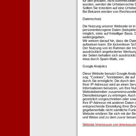
für den privaten, nicht kommerziellen
wurden, werden die Urheberrechte Dr
Sollten Sie trotzdem auf eine Urhe
Bei Bekannt werden von Rechtsverle
Datenschutz
Die Nutzung unserer Webseite ist i
personenbezogene Daten (beispielsw
möglich, stets auf freiwilliger Basi
weitergegeben.
Wir weisen darauf hin, dass die Dat
aufweisen kann. Ein lückenloser Schu
Der Nutzung von im Rahmen der Impr
ausdrücklich angeforderter Werbung 
der Seiten behalten sich ausdrückli
etwa durch Spam-Mails, vor.
Google Analytics
Diese Website benutzt Google Analyt
sog. ''Cookies'', Textdateien, die 
durch Sie ermöglicht. Die durch den
Ihrer IP-Adresse) wird an einen Ser
Informationen benutzen, um Ihre Nut
Websitebetreiber zusammenzustelle
Dienstleistungen zu erbringen. Auch
gesetzlich vorgeschrieben oder sowei
Ihre IP-Adresse mit anderen Daten d
entsprechende Einstellung Ihrer Brow
gegebenenfalls nicht sämtliche Funk
Website erklären Sie sich mit der B
und Weise und zu dem zuvor benan
Website Impressum von impressum-