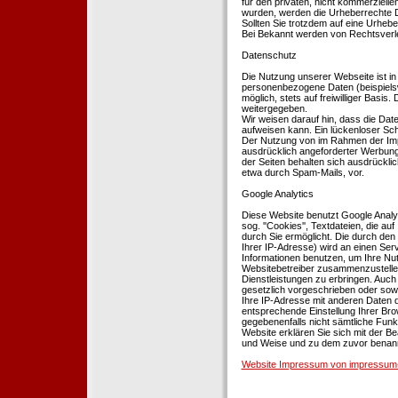
für den privaten, nicht kommerziellen
wurden, werden die Urheberrechte Dr
Sollten Sie trotzdem auf eine Urhe
Bei Bekannt werden von Rechtsverle
Datenschutz
Die Nutzung unserer Webseite ist i
personenbezogene Daten (beispielsw
möglich, stets auf freiwilliger Basi
weitergegeben.
Wir weisen darauf hin, dass die Dat
aufweisen kann. Ein lückenloser Schu
Der Nutzung von im Rahmen der Impr
ausdrücklich angeforderter Werbung 
der Seiten behalten sich ausdrückli
etwa durch Spam-Mails, vor.
Google Analytics
Diese Website benutzt Google Analyt
sog. ''Cookies'', Textdateien, die 
durch Sie ermöglicht. Die durch den
Ihrer IP-Adresse) wird an einen Ser
Informationen benutzen, um Ihre Nut
Websitebetreiber zusammenzustelle
Dienstleistungen zu erbringen. Auch
gesetzlich vorgeschrieben oder sowei
Ihre IP-Adresse mit anderen Daten d
entsprechende Einstellung Ihrer Brow
gegebenenfalls nicht sämtliche Funk
Website erklären Sie sich mit der B
und Weise und zu dem zuvor benan
Website Impressum von impressum-