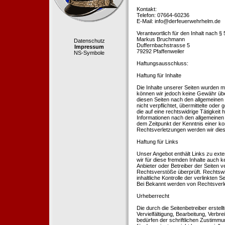
Kontakt:
Telefon: 07664-60236
E-Mail: info@derfeuerwehrhelm.de
Verantwortlich für den Inhalt nach §
Markus Bruchmann
Datenschutz
Duffernbachstrasse 5
Impressum
79292 Pfaffenweiler
NS-Symbole
Haftungsausschluss:
Haftung für Inhalte
Die Inhalte unserer Seiten wurden mit 
können wir jedoch keine Gewähr übe
diesen Seiten nach den allgemeinen 
nicht verpflichtet, übermittelte od
die auf eine rechtswidrige Tätigkei
Informationen nach den allgemeinen 
dem Zeitpunkt der Kenntnis einer k
Rechtsverletzungen werden wir dies
Haftung für Links
Unser Angebot enthält Links zu exte
wir für diese fremden Inhalte auch k
Anbieter oder Betreiber der Seiten v
Rechtsverstöße überprüft. Rechtswid
inhaltliche Kontrolle der verlinkten
Bei Bekannt werden von Rechtsverle
Urheberrecht
Die durch die Seitenbetreiber erstel
Vervielfältigung, Bearbeitung, Verb
bedürfen der schriftlichen Zustimmun