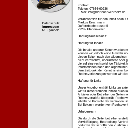
Kontakt:
Telefon: 07664-60236
E-Mail: info@derfeuerwehrhelm.de
Verantwortlich für den Inhalt nach §
Markus Bruchmann
Datenschutz
Duffernbachstrasse 5
Impressum
79292 Pfaffenweiler
NS-Symbole
Haftungsausschluss:
Haftung für Inhalte
Die Inhalte unserer Seiten wurden mit 
können wir jedoch keine Gewähr übe
diesen Seiten nach den allgemeinen 
nicht verpflichtet, übermittelte od
die auf eine rechtswidrige Tätigkei
Informationen nach den allgemeinen 
dem Zeitpunkt der Kenntnis einer k
Rechtsverletzungen werden wir dies
Haftung für Links
Unser Angebot enthält Links zu exte
wir für diese fremden Inhalte auch k
Anbieter oder Betreiber der Seiten v
Rechtsverstöße überprüft. Rechtswid
inhaltliche Kontrolle der verlinkten
Bei Bekannt werden von Rechtsverle
Urheberrecht
Die durch die Seitenbetreiber erstel
Vervielfältigung, Bearbeitung, Verb
bedürfen der schriftlichen Zustimmun