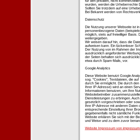
für den privaten, nicht kommerziellen
wurden, werden die Urheberrechte Dr
Sollten Sie trotzdem auf eine Urhe
Bei Bekannt werden von Rechtsverle
Datenschutz
Die Nutzung unserer Webseite ist i
personenbezogene Daten (beispielsw
möglich, stets auf freiwilliger Basi
weitergegeben.
Wir weisen darauf hin, dass die Dat
aufweisen kann. Ein lückenloser Schu
Der Nutzung von im Rahmen der Impr
ausdrücklich angeforderter Werbung 
der Seiten behalten sich ausdrückli
etwa durch Spam-Mails, vor.
Google Analytics
Diese Website benutzt Google Analyt
sog. ''Cookies'', Textdateien, die 
durch Sie ermöglicht. Die durch den
Ihrer IP-Adresse) wird an einen Ser
Informationen benutzen, um Ihre Nut
Websitebetreiber zusammenzustelle
Dienstleistungen zu erbringen. Auch
gesetzlich vorgeschrieben oder sowei
Ihre IP-Adresse mit anderen Daten d
entsprechende Einstellung Ihrer Brow
gegebenenfalls nicht sämtliche Funk
Website erklären Sie sich mit der B
und Weise und zu dem zuvor benan
Website Impressum von impressum-