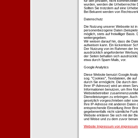
für den privaten, nicht kommerziellen
wurden, werden die Urheberrechte Dr
Sollten Sie trotzdem auf eine Urhe
Bei Bekannt werden von Rechtsverle
Datenschutz
Die Nutzung unserer Webseite ist i
personenbezogene Daten (beispielsw
möglich, stets auf freiwilliger Basi
weitergegeben.
Wir weisen darauf hin, dass die Dat
aufweisen kann. Ein lückenloser Schu
Der Nutzung von im Rahmen der Impr
ausdrücklich angeforderter Werbung 
der Seiten behalten sich ausdrückli
etwa durch Spam-Mails, vor.
Google Analytics
Diese Website benutzt Google Analyt
sog. ''Cookies'', Textdateien, die 
durch Sie ermöglicht. Die durch den
Ihrer IP-Adresse) wird an einen Ser
Informationen benutzen, um Ihre Nut
Websitebetreiber zusammenzustelle
Dienstleistungen zu erbringen. Auch
gesetzlich vorgeschrieben oder sowei
Ihre IP-Adresse mit anderen Daten d
entsprechende Einstellung Ihrer Brow
gegebenenfalls nicht sämtliche Funk
Website erklären Sie sich mit der B
und Weise und zu dem zuvor benan
Website Impressum von impressum-