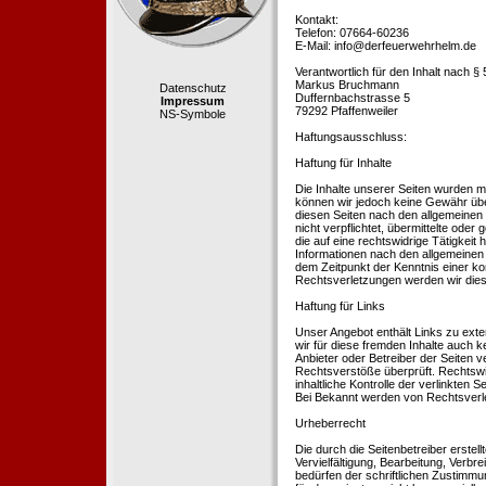
Kontakt:
Telefon: 07664-60236
E-Mail: info@derfeuerwehrhelm.de
Verantwortlich für den Inhalt nach §
Markus Bruchmann
Datenschutz
Duffernbachstrasse 5
Impressum
79292 Pfaffenweiler
NS-Symbole
Haftungsausschluss:
Haftung für Inhalte
Die Inhalte unserer Seiten wurden mit 
können wir jedoch keine Gewähr übe
diesen Seiten nach den allgemeinen 
nicht verpflichtet, übermittelte od
die auf eine rechtswidrige Tätigkei
Informationen nach den allgemeinen 
dem Zeitpunkt der Kenntnis einer k
Rechtsverletzungen werden wir dies
Haftung für Links
Unser Angebot enthält Links zu exte
wir für diese fremden Inhalte auch k
Anbieter oder Betreiber der Seiten v
Rechtsverstöße überprüft. Rechtswid
inhaltliche Kontrolle der verlinkten
Bei Bekannt werden von Rechtsverle
Urheberrecht
Die durch die Seitenbetreiber erstel
Vervielfältigung, Bearbeitung, Verb
bedürfen der schriftlichen Zustimmun