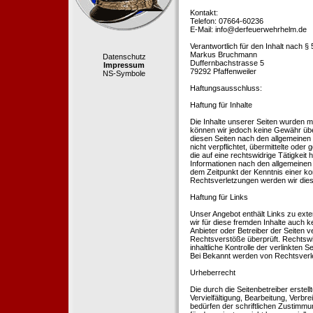
Kontakt:
Telefon: 07664-60236
E-Mail: info@derfeuerwehrhelm.de
Verantwortlich für den Inhalt nach §
Markus Bruchmann
Datenschutz
Duffernbachstrasse 5
Impressum
79292 Pfaffenweiler
NS-Symbole
Haftungsausschluss:
Haftung für Inhalte
Die Inhalte unserer Seiten wurden mit 
können wir jedoch keine Gewähr übe
diesen Seiten nach den allgemeinen 
nicht verpflichtet, übermittelte od
die auf eine rechtswidrige Tätigkei
Informationen nach den allgemeinen 
dem Zeitpunkt der Kenntnis einer k
Rechtsverletzungen werden wir dies
Haftung für Links
Unser Angebot enthält Links zu exte
wir für diese fremden Inhalte auch k
Anbieter oder Betreiber der Seiten v
Rechtsverstöße überprüft. Rechtswid
inhaltliche Kontrolle der verlinkten
Bei Bekannt werden von Rechtsverle
Urheberrecht
Die durch die Seitenbetreiber erstel
Vervielfältigung, Bearbeitung, Verb
bedürfen der schriftlichen Zustimmun