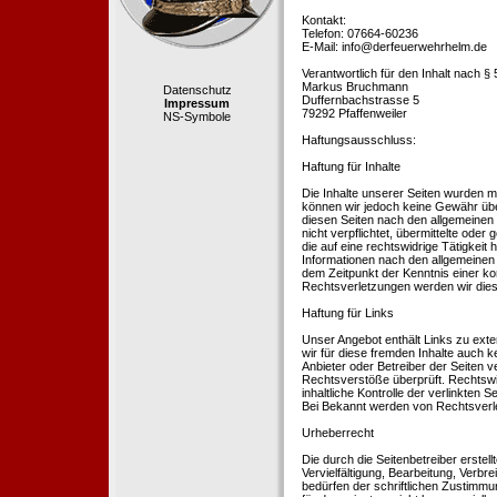
Kontakt:
Telefon: 07664-60236
E-Mail: info@derfeuerwehrhelm.de
Verantwortlich für den Inhalt nach §
Markus Bruchmann
Datenschutz
Duffernbachstrasse 5
Impressum
79292 Pfaffenweiler
NS-Symbole
Haftungsausschluss:
Haftung für Inhalte
Die Inhalte unserer Seiten wurden mit 
können wir jedoch keine Gewähr übe
diesen Seiten nach den allgemeinen 
nicht verpflichtet, übermittelte od
die auf eine rechtswidrige Tätigkei
Informationen nach den allgemeinen 
dem Zeitpunkt der Kenntnis einer k
Rechtsverletzungen werden wir dies
Haftung für Links
Unser Angebot enthält Links zu exte
wir für diese fremden Inhalte auch k
Anbieter oder Betreiber der Seiten v
Rechtsverstöße überprüft. Rechtswid
inhaltliche Kontrolle der verlinkten
Bei Bekannt werden von Rechtsverle
Urheberrecht
Die durch die Seitenbetreiber erstel
Vervielfältigung, Bearbeitung, Verb
bedürfen der schriftlichen Zustimmun