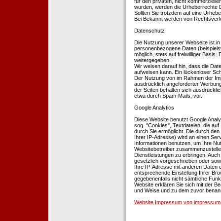
für den privaten, nicht kommerziellen
wurden, werden die Urheberrechte Dr
Sollten Sie trotzdem auf eine Urhe
Bei Bekannt werden von Rechtsverle
Datenschutz
Die Nutzung unserer Webseite ist i
personenbezogene Daten (beispielsw
möglich, stets auf freiwilliger Basi
weitergegeben.
Wir weisen darauf hin, dass die Dat
aufweisen kann. Ein lückenloser Schu
Der Nutzung von im Rahmen der Impr
ausdrücklich angeforderter Werbung 
der Seiten behalten sich ausdrückli
etwa durch Spam-Mails, vor.
Google Analytics
Diese Website benutzt Google Analyt
sog. ''Cookies'', Textdateien, die 
durch Sie ermöglicht. Die durch den
Ihrer IP-Adresse) wird an einen Ser
Informationen benutzen, um Ihre Nut
Websitebetreiber zusammenzustelle
Dienstleistungen zu erbringen. Auch
gesetzlich vorgeschrieben oder sowei
Ihre IP-Adresse mit anderen Daten d
entsprechende Einstellung Ihrer Brow
gegebenenfalls nicht sämtliche Funk
Website erklären Sie sich mit der B
und Weise und zu dem zuvor benan
Website Impressum von impressum-