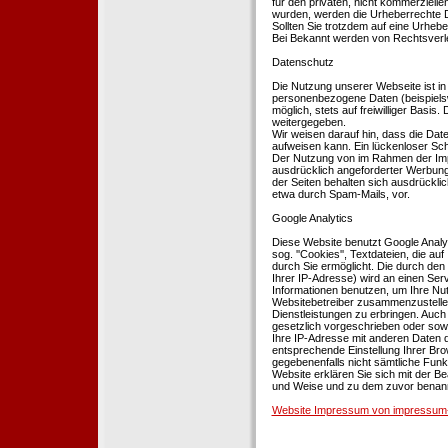
für den privaten, nicht kommerziellen
wurden, werden die Urheberrechte Dr
Sollten Sie trotzdem auf eine Urhe
Bei Bekannt werden von Rechtsverle
Datenschutz
Die Nutzung unserer Webseite ist i
personenbezogene Daten (beispielsw
möglich, stets auf freiwilliger Basi
weitergegeben.
Wir weisen darauf hin, dass die Dat
aufweisen kann. Ein lückenloser Schu
Der Nutzung von im Rahmen der Impr
ausdrücklich angeforderter Werbung 
der Seiten behalten sich ausdrückli
etwa durch Spam-Mails, vor.
Google Analytics
Diese Website benutzt Google Analyt
sog. ''Cookies'', Textdateien, die 
durch Sie ermöglicht. Die durch den
Ihrer IP-Adresse) wird an einen Ser
Informationen benutzen, um Ihre Nut
Websitebetreiber zusammenzustelle
Dienstleistungen zu erbringen. Auch
gesetzlich vorgeschrieben oder sowei
Ihre IP-Adresse mit anderen Daten d
entsprechende Einstellung Ihrer Brow
gegebenenfalls nicht sämtliche Funk
Website erklären Sie sich mit der B
und Weise und zu dem zuvor benan
Website Impressum von impressum-