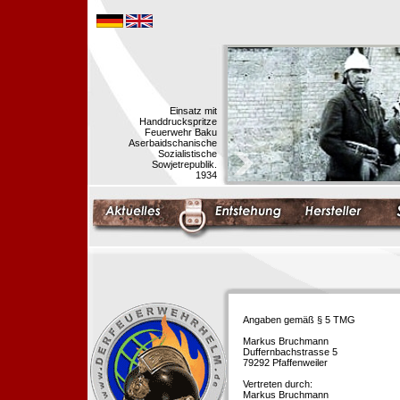
Einsatz mit
Handdruckspritze
Feuerwehr Baku
Aserbaidschanische
Sozialistische
Sowjetrepublik.
1934
Angaben gemäß § 5 TMG
Markus Bruchmann
Duffernbachstrasse 5
79292 Pfaffenweiler
Vertreten durch:
Markus Bruchmann