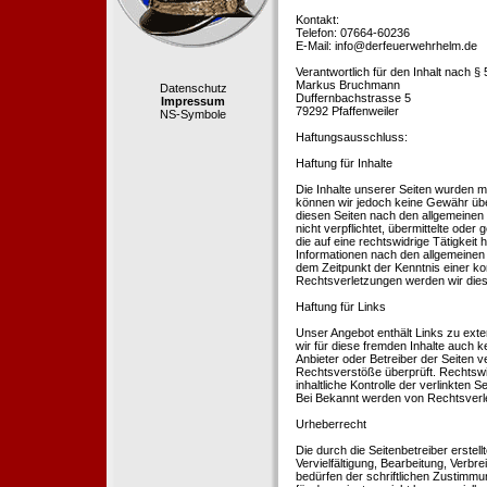
Kontakt:
Telefon: 07664-60236
E-Mail: info@derfeuerwehrhelm.de
Verantwortlich für den Inhalt nach §
Markus Bruchmann
Datenschutz
Duffernbachstrasse 5
Impressum
79292 Pfaffenweiler
NS-Symbole
Haftungsausschluss:
Haftung für Inhalte
Die Inhalte unserer Seiten wurden mit 
können wir jedoch keine Gewähr übe
diesen Seiten nach den allgemeinen 
nicht verpflichtet, übermittelte od
die auf eine rechtswidrige Tätigkei
Informationen nach den allgemeinen 
dem Zeitpunkt der Kenntnis einer k
Rechtsverletzungen werden wir dies
Haftung für Links
Unser Angebot enthält Links zu exte
wir für diese fremden Inhalte auch k
Anbieter oder Betreiber der Seiten v
Rechtsverstöße überprüft. Rechtswid
inhaltliche Kontrolle der verlinkten
Bei Bekannt werden von Rechtsverle
Urheberrecht
Die durch die Seitenbetreiber erstel
Vervielfältigung, Bearbeitung, Verb
bedürfen der schriftlichen Zustimmun