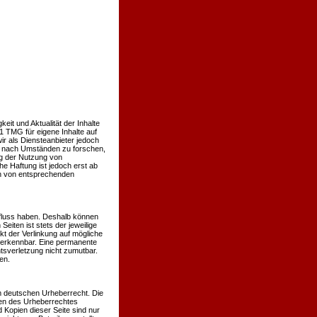
keit und Aktualität der Inhalte
 TMG für eigene Inhalte auf
r als Diensteanbieter jedoch
er nach Umständen zu forschen,
ng der Nutzung von
e Haftung ist jedoch erst ab
en von entsprechenden
influss haben. Deshalb können
eiten ist stets der jeweilige
kt der Verlinkung auf mögliche
t erkennbar. Eine permanente
htsverletzung nicht zumutbar.
en.
em deutschen Urheberrecht. Die
nzen des Urheberrechtes
 Kopien dieser Seite sind nur