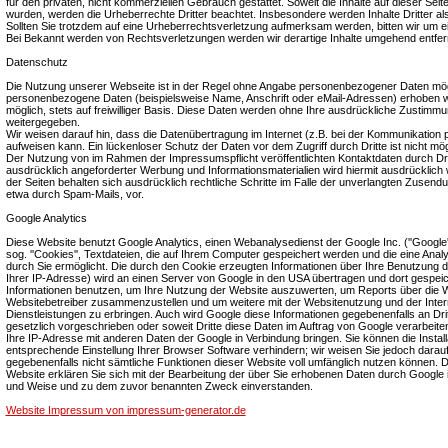
für den privaten, nicht kommerziellen Gebrauch gestattet. Soweit die Inhalte auf dieser Seite
wurden, werden die Urheberrechte Dritter beachtet. Insbesondere werden Inhalte Dritter a
Sollten Sie trotzdem auf eine Urheberrechtsverletzung aufmerksam werden, bitten wir um 
Bei Bekannt werden von Rechtsverletzungen werden wir derartige Inhalte umgehend entfer
Datenschutz
Die Nutzung unserer Webseite ist in der Regel ohne Angabe personenbezogener Daten mögl
personenbezogene Daten (beispielsweise Name, Anschrift oder eMail-Adressen) erhoben wer
möglich, stets auf freiwilliger Basis. Diese Daten werden ohne Ihre ausdrückliche Zustimmun
weitergegeben.
Wir weisen darauf hin, dass die Datenübertragung im Internet (z.B. bei der Kommunikation p
aufweisen kann. Ein lückenloser Schutz der Daten vor dem Zugriff durch Dritte ist nicht mög
Der Nutzung von im Rahmen der Impressumspflicht veröffentlichten Kontaktdaten durch Dr
ausdrücklich angeforderter Werbung und Informationsmaterialien wird hiermit ausdrücklich 
der Seiten behalten sich ausdrücklich rechtliche Schritte im Falle der unverlangten Zusen
etwa durch Spam-Mails, vor.
Google Analytics
Diese Website benutzt Google Analytics, einen Webanalysedienst der Google Inc. (''Google'
sog. ''Cookies'', Textdateien, die auf Ihrem Computer gespeichert werden und die eine Ana
durch Sie ermöglicht. Die durch den Cookie erzeugten Informationen über Ihre Benutzung di
Ihrer IP-Adresse) wird an einen Server von Google in den USA übertragen und dort gespeic
Informationen benutzen, um Ihre Nutzung der Website auszuwerten, um Reports über die Web
Websitebetreiber zusammenzustellen und um weitere mit der Websitenutzung und der Inte
Dienstleistungen zu erbringen. Auch wird Google diese Informationen gegebenenfalls an Drit
gesetzlich vorgeschrieben oder soweit Dritte diese Daten im Auftrag von Google verarbeiten
Ihre IP-Adresse mit anderen Daten der Google in Verbindung bringen. Sie können die Install
entsprechende Einstellung Ihrer Browser Software verhindern; wir weisen Sie jedoch darauf 
gegebenenfalls nicht sämtliche Funktionen dieser Website voll umfänglich nutzen können. 
Website erklären Sie sich mit der Bearbeitung der über Sie erhobenen Daten durch Google 
und Weise und zu dem zuvor benannten Zweck einverstanden.
Website Impressum von impressum-generator.de