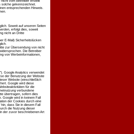
 nicht vom Betreiber erstellt
ls solche gekennzeichnet.
einen entsprechenden Hinweis.
nen.
ich. Soweit auf unseren Seiten
den, erfolgt dies, soweit
g nicht an Dritte
er E-Mail) Sicherheitslücken
lich.
itte zur Übersendung von nicht
widersprochen. Die Betreiber
dung von Werbeinformationen,
'). Google Analytics verwendet
lyse der Benutzung der Website
eser Website (einschließlich
hert. Google wird diese
siteaktivitäten für die
rnetnutzung verbundene
te übertragen, sofern dies
. Google wird in keinem Fall
ation der Cookies durch eine
hin, dass Sie in diesem Fall
Durch die Nutzung dieser
in der zuvor beschriebenen Art