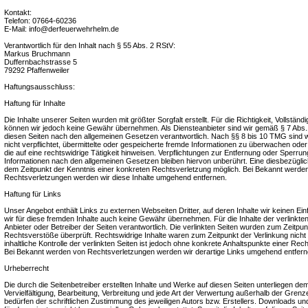
Kontakt:
Telefon: 07664-60236
E-Mail: info@derfeuerwehrhelm.de
Verantwortlich für den Inhalt nach § 55 Abs. 2 RStV:
Markus Bruchmann
Duffernbachstrasse 5
79292 Pfaffenweiler
Haftungsausschluss:
Haftung für Inhalte
Die Inhalte unserer Seiten wurden mit größter Sorgfalt erstellt. Für die Richtigkeit, Vollständig
können wir jedoch keine Gewähr übernehmen. Als Diensteanbieter sind wir gemäß § 7 Abs.1
diesen Seiten nach den allgemeinen Gesetzen verantwortlich. Nach §§ 8 bis 10 TMG sind wi
nicht verpflichtet, übermittelte oder gespeicherte fremde Informationen zu überwachen od
die auf eine rechtswidrige Tätigkeit hinweisen. Verpflichtungen zur Entfernung oder Sperru
Informationen nach den allgemeinen Gesetzen bleiben hiervon unberührt. Eine diesbezüglich
dem Zeitpunkt der Kenntnis einer konkreten Rechtsverletzung möglich. Bei Bekannt werd
Rechtsverletzungen werden wir diese Inhalte umgehend entfernen.
Haftung für Links
Unser Angebot enthält Links zu externen Webseiten Dritter, auf deren Inhalte wir keinen E
wir für diese fremden Inhalte auch keine Gewähr übernehmen. Für die Inhalte der verlinkten S
Anbieter oder Betreiber der Seiten verantwortlich. Die verlinkten Seiten wurden zum Zeitpun
Rechtsverstöße überprüft. Rechtswidrige Inhalte waren zum Zeitpunkt der Verlinkung nich
inhaltliche Kontrolle der verlinkten Seiten ist jedoch ohne konkrete Anhaltspunkte einer Rec
Bei Bekannt werden von Rechtsverletzungen werden wir derartige Links umgehend entfern
Urheberrecht
Die durch die Seitenbetreiber erstellten Inhalte und Werke auf diesen Seiten unterliegen d
Vervielfältigung, Bearbeitung, Verbreitung und jede Art der Verwertung außerhalb der Gre
bedürfen der schriftlichen Zustimmung des jeweiligen Autors bzw. Erstellers. Downloads und