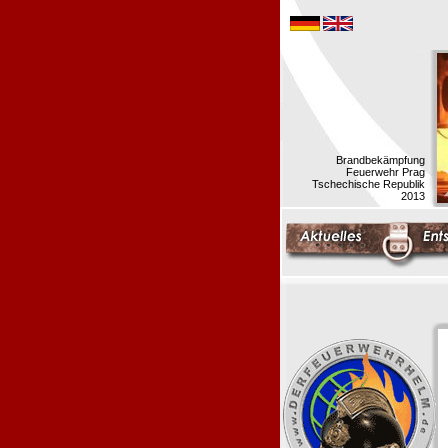
Brandbekämpfung
Feuerwehr Prag
Tschechische Republik
2013