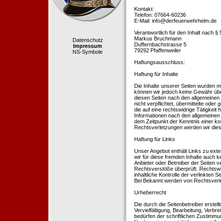
Kontakt:
Telefon: 07664-60236
E-Mail: info@derfeuerwehrhelm.de
Verantwortlich für den Inhalt nach §
Markus Bruchmann
Datenschutz
Duffernbachstrasse 5
Impressum
79292 Pfaffenweiler
NS-Symbole
Haftungsausschluss:
Haftung für Inhalte
Die Inhalte unserer Seiten wurden mit 
können wir jedoch keine Gewähr übe
diesen Seiten nach den allgemeinen 
nicht verpflichtet, übermittelte od
die auf eine rechtswidrige Tätigkei
Informationen nach den allgemeinen 
dem Zeitpunkt der Kenntnis einer k
Rechtsverletzungen werden wir dies
Haftung für Links
Unser Angebot enthält Links zu exte
wir für diese fremden Inhalte auch k
Anbieter oder Betreiber der Seiten v
Rechtsverstöße überprüft. Rechtswid
inhaltliche Kontrolle der verlinkten
Bei Bekannt werden von Rechtsverle
Urheberrecht
Die durch die Seitenbetreiber erstel
Vervielfältigung, Bearbeitung, Verb
bedürfen der schriftlichen Zustimmun