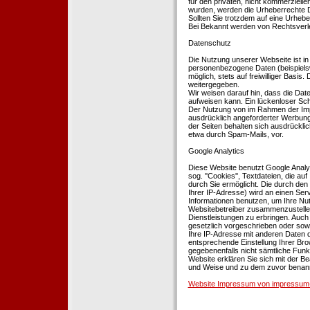
für den privaten, nicht kommerziellen
wurden, werden die Urheberrechte Dr
Sollten Sie trotzdem auf eine Urhe
Bei Bekannt werden von Rechtsverle
Datenschutz
Die Nutzung unserer Webseite ist i
personenbezogene Daten (beispielsw
möglich, stets auf freiwilliger Basi
weitergegeben.
Wir weisen darauf hin, dass die Dat
aufweisen kann. Ein lückenloser Schu
Der Nutzung von im Rahmen der Impr
ausdrücklich angeforderter Werbung 
der Seiten behalten sich ausdrückli
etwa durch Spam-Mails, vor.
Google Analytics
Diese Website benutzt Google Analyt
sog. ''Cookies'', Textdateien, die 
durch Sie ermöglicht. Die durch den
Ihrer IP-Adresse) wird an einen Ser
Informationen benutzen, um Ihre Nut
Websitebetreiber zusammenzustelle
Dienstleistungen zu erbringen. Auch
gesetzlich vorgeschrieben oder sowei
Ihre IP-Adresse mit anderen Daten d
entsprechende Einstellung Ihrer Brow
gegebenenfalls nicht sämtliche Funk
Website erklären Sie sich mit der B
und Weise und zu dem zuvor benan
Website Impressum von impressum-