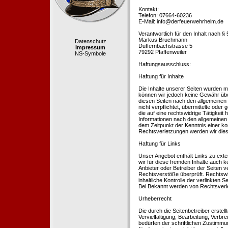
Kontakt:
Telefon: 07664-60236
E-Mail: info@derfeuerwehrhelm.de
Verantwortlich für den Inhalt nach §
Markus Bruchmann
Datenschutz
Duffernbachstrasse 5
Impressum
79292 Pfaffenweiler
NS-Symbole
Haftungsausschluss:
Haftung für Inhalte
Die Inhalte unserer Seiten wurden mit 
können wir jedoch keine Gewähr übe
diesen Seiten nach den allgemeinen 
nicht verpflichtet, übermittelte od
die auf eine rechtswidrige Tätigkei
Informationen nach den allgemeinen 
dem Zeitpunkt der Kenntnis einer k
Rechtsverletzungen werden wir dies
Haftung für Links
Unser Angebot enthält Links zu exte
wir für diese fremden Inhalte auch k
Anbieter oder Betreiber der Seiten v
Rechtsverstöße überprüft. Rechtswid
inhaltliche Kontrolle der verlinkten
Bei Bekannt werden von Rechtsverle
Urheberrecht
Die durch die Seitenbetreiber erstel
Vervielfältigung, Bearbeitung, Verb
bedürfen der schriftlichen Zustimmun