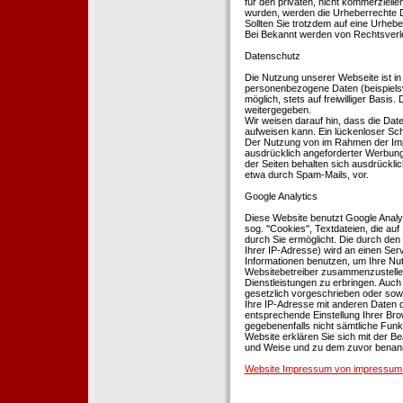
für den privaten, nicht kommerziellen
wurden, werden die Urheberrechte Dr
Sollten Sie trotzdem auf eine Urhe
Bei Bekannt werden von Rechtsverle
Datenschutz
Die Nutzung unserer Webseite ist i
personenbezogene Daten (beispielsw
möglich, stets auf freiwilliger Basi
weitergegeben.
Wir weisen darauf hin, dass die Dat
aufweisen kann. Ein lückenloser Schu
Der Nutzung von im Rahmen der Impr
ausdrücklich angeforderter Werbung 
der Seiten behalten sich ausdrückli
etwa durch Spam-Mails, vor.
Google Analytics
Diese Website benutzt Google Analyt
sog. ''Cookies'', Textdateien, die 
durch Sie ermöglicht. Die durch den
Ihrer IP-Adresse) wird an einen Ser
Informationen benutzen, um Ihre Nut
Websitebetreiber zusammenzustelle
Dienstleistungen zu erbringen. Auch
gesetzlich vorgeschrieben oder sowei
Ihre IP-Adresse mit anderen Daten d
entsprechende Einstellung Ihrer Brow
gegebenenfalls nicht sämtliche Funk
Website erklären Sie sich mit der B
und Weise und zu dem zuvor benan
Website Impressum von impressum-