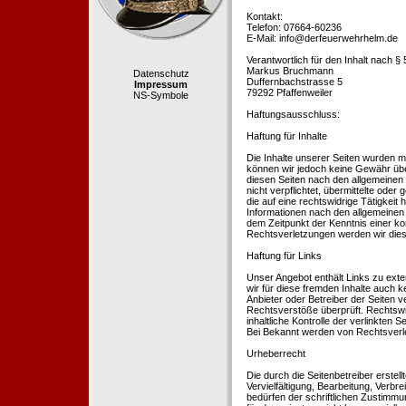
Kontakt:
Telefon: 07664-60236
E-Mail: info@derfeuerwehrhelm.de
Verantwortlich für den Inhalt nach §
Markus Bruchmann
Datenschutz
Duffernbachstrasse 5
Impressum
79292 Pfaffenweiler
NS-Symbole
Haftungsausschluss:
Haftung für Inhalte
Die Inhalte unserer Seiten wurden mit 
können wir jedoch keine Gewähr übe
diesen Seiten nach den allgemeinen 
nicht verpflichtet, übermittelte od
die auf eine rechtswidrige Tätigkei
Informationen nach den allgemeinen 
dem Zeitpunkt der Kenntnis einer k
Rechtsverletzungen werden wir dies
Haftung für Links
Unser Angebot enthält Links zu exte
wir für diese fremden Inhalte auch k
Anbieter oder Betreiber der Seiten v
Rechtsverstöße überprüft. Rechtswid
inhaltliche Kontrolle der verlinkten
Bei Bekannt werden von Rechtsverle
Urheberrecht
Die durch die Seitenbetreiber erstel
Vervielfältigung, Bearbeitung, Verb
bedürfen der schriftlichen Zustimmun