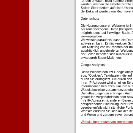
für den privaten, nicht kommerziellen
wurden, werden die Urheberrechte Dr
Sollten Sie trotzdem auf eine Urhe
Bei Bekannt werden von Rechtsverle
Datenschutz
Die Nutzung unserer Webseite ist i
personenbezogene Daten (beispielsw
möglich, stets auf freiwilliger Basi
weitergegeben.
Wir weisen darauf hin, dass die Dat
aufweisen kann. Ein lückenloser Schu
Der Nutzung von im Rahmen der Impr
ausdrücklich angeforderter Werbung 
der Seiten behalten sich ausdrückli
etwa durch Spam-Mails, vor.
Google Analytics
Diese Website benutzt Google Analyt
sog. ''Cookies'', Textdateien, die 
durch Sie ermöglicht. Die durch den
Ihrer IP-Adresse) wird an einen Ser
Informationen benutzen, um Ihre Nut
Websitebetreiber zusammenzustelle
Dienstleistungen zu erbringen. Auch
gesetzlich vorgeschrieben oder sowei
Ihre IP-Adresse mit anderen Daten d
entsprechende Einstellung Ihrer Brow
gegebenenfalls nicht sämtliche Funk
Website erklären Sie sich mit der B
und Weise und zu dem zuvor benan
Website Impressum von impressum-