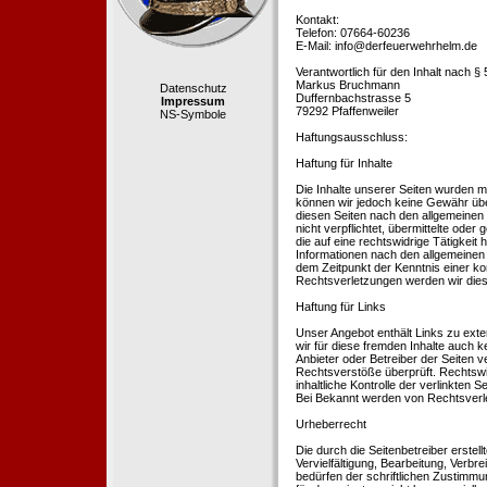
Kontakt:
Telefon: 07664-60236
E-Mail: info@derfeuerwehrhelm.de
Verantwortlich für den Inhalt nach §
Markus Bruchmann
Datenschutz
Duffernbachstrasse 5
Impressum
79292 Pfaffenweiler
NS-Symbole
Haftungsausschluss:
Haftung für Inhalte
Die Inhalte unserer Seiten wurden mit 
können wir jedoch keine Gewähr übe
diesen Seiten nach den allgemeinen 
nicht verpflichtet, übermittelte od
die auf eine rechtswidrige Tätigkei
Informationen nach den allgemeinen 
dem Zeitpunkt der Kenntnis einer k
Rechtsverletzungen werden wir dies
Haftung für Links
Unser Angebot enthält Links zu exte
wir für diese fremden Inhalte auch k
Anbieter oder Betreiber der Seiten v
Rechtsverstöße überprüft. Rechtswid
inhaltliche Kontrolle der verlinkten
Bei Bekannt werden von Rechtsverle
Urheberrecht
Die durch die Seitenbetreiber erstel
Vervielfältigung, Bearbeitung, Verb
bedürfen der schriftlichen Zustimmun