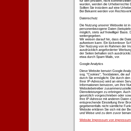
für den privaten, nicht kommerziellen
wurden, werden die Urheberrechte Dr
Sollten Sie trotzdem auf eine Urhe
Bei Bekannt werden von Rechtsverle
Datenschutz
Die Nutzung unserer Webseite ist i
personenbezogene Daten (beispielsw
möglich, stets auf freiwilliger Basi
weitergegeben.
Wir weisen darauf hin, dass die Dat
aufweisen kann. Ein lückenloser Schu
Der Nutzung von im Rahmen der Impr
ausdrücklich angeforderter Werbung 
der Seiten behalten sich ausdrückli
etwa durch Spam-Mails, vor.
Google Analytics
Diese Website benutzt Google Analyt
sog. ''Cookies'', Textdateien, die 
durch Sie ermöglicht. Die durch den
Ihrer IP-Adresse) wird an einen Ser
Informationen benutzen, um Ihre Nut
Websitebetreiber zusammenzustelle
Dienstleistungen zu erbringen. Auch
gesetzlich vorgeschrieben oder sowei
Ihre IP-Adresse mit anderen Daten d
entsprechende Einstellung Ihrer Brow
gegebenenfalls nicht sämtliche Funk
Website erklären Sie sich mit der B
und Weise und zu dem zuvor benan
Website Impressum von impressum-