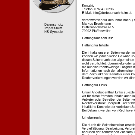
Kontakt:
Telefon: 07664-60236
E-Mail: info@derfeuerwehrhelm.de
Verantwortlich für den Inhalt nach §
Markus Bruchmann
Datenschutz
Duffernbachstrasse 5
Impressum
79292 Pfaffenweiler
NS-Symbole
Haftungsausschluss:
Haftung für Inhalte
Die Inhalte unserer Seiten wurden mit 
können wir jedoch keine Gewähr übe
diesen Seiten nach den allgemeinen 
nicht verpflichtet, übermittelte od
die auf eine rechtswidrige Tätigkei
Informationen nach den allgemeinen 
dem Zeitpunkt der Kenntnis einer k
Rechtsverletzungen werden wir dies
Haftung für Links
Unser Angebot enthält Links zu exte
wir für diese fremden Inhalte auch k
Anbieter oder Betreiber der Seiten v
Rechtsverstöße überprüft. Rechtswid
inhaltliche Kontrolle der verlinkten
Bei Bekannt werden von Rechtsverle
Urheberrecht
Die durch die Seitenbetreiber erstel
Vervielfältigung, Bearbeitung, Verb
bedürfen der schriftlichen Zustimmun