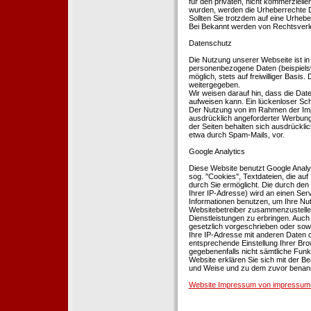
für den privaten, nicht kommerziellen
wurden, werden die Urheberrechte Dr
Sollten Sie trotzdem auf eine Urhe
Bei Bekannt werden von Rechtsverle
Datenschutz
Die Nutzung unserer Webseite ist i
personenbezogene Daten (beispielsw
möglich, stets auf freiwilliger Basi
weitergegeben.
Wir weisen darauf hin, dass die Dat
aufweisen kann. Ein lückenloser Schu
Der Nutzung von im Rahmen der Impr
ausdrücklich angeforderter Werbung 
der Seiten behalten sich ausdrückli
etwa durch Spam-Mails, vor.
Google Analytics
Diese Website benutzt Google Analyt
sog. ''Cookies'', Textdateien, die 
durch Sie ermöglicht. Die durch den
Ihrer IP-Adresse) wird an einen Ser
Informationen benutzen, um Ihre Nut
Websitebetreiber zusammenzustelle
Dienstleistungen zu erbringen. Auch
gesetzlich vorgeschrieben oder sowei
Ihre IP-Adresse mit anderen Daten d
entsprechende Einstellung Ihrer Brow
gegebenenfalls nicht sämtliche Funk
Website erklären Sie sich mit der B
und Weise und zu dem zuvor benan
Website Impressum von impressum-