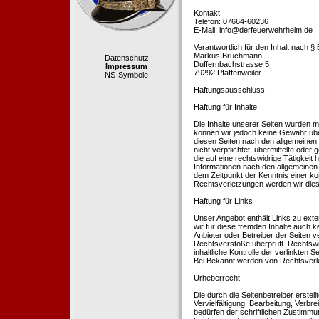
Kontakt:
Telefon: 07664-60236
E-Mail: info@derfeuerwehrhelm.de
Verantwortlich für den Inhalt nach §
Markus Bruchmann
Datenschutz
Duffernbachstrasse 5
Impressum
79292 Pfaffenweiler
NS-Symbole
Haftungsausschluss:
Haftung für Inhalte
Die Inhalte unserer Seiten wurden mit 
können wir jedoch keine Gewähr übe
diesen Seiten nach den allgemeinen 
nicht verpflichtet, übermittelte od
die auf eine rechtswidrige Tätigkei
Informationen nach den allgemeinen 
dem Zeitpunkt der Kenntnis einer k
Rechtsverletzungen werden wir dies
Haftung für Links
Unser Angebot enthält Links zu exte
wir für diese fremden Inhalte auch k
Anbieter oder Betreiber der Seiten v
Rechtsverstöße überprüft. Rechtswid
inhaltliche Kontrolle der verlinkten
Bei Bekannt werden von Rechtsverle
Urheberrecht
Die durch die Seitenbetreiber erstel
Vervielfältigung, Bearbeitung, Verb
bedürfen der schriftlichen Zustimmun