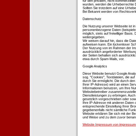
für den privaten, nicht kommerziellen
wurden, werden die Urheberrechte Dr
Sollten Sie trotzdem auf eine Urhe
Bei Bekannt werden von Rechtsverle
Datenschutz
Die Nutzung unserer Webseite ist i
personenbezogene Daten (beispielsw
möglich, stets auf freiwilliger Basi
weitergegeben.
Wir weisen darauf hin, dass die Dat
aufweisen kann. Ein lückenloser Schu
Der Nutzung von im Rahmen der Impr
ausdrücklich angeforderter Werbung 
der Seiten behalten sich ausdrückli
etwa durch Spam-Mails, vor.
Google Analytics
Diese Website benutzt Google Analyt
sog. ''Cookies'', Textdateien, die 
durch Sie ermöglicht. Die durch den
Ihrer IP-Adresse) wird an einen Ser
Informationen benutzen, um Ihre Nut
Websitebetreiber zusammenzustelle
Dienstleistungen zu erbringen. Auch
gesetzlich vorgeschrieben oder sowei
Ihre IP-Adresse mit anderen Daten d
entsprechende Einstellung Ihrer Brow
gegebenenfalls nicht sämtliche Funk
Website erklären Sie sich mit der B
und Weise und zu dem zuvor benan
Website Impressum von impressum-