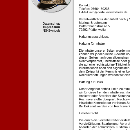
Kontakt:
Telefon: 07664-60236
E-Mail: info@derfeuerwehrhelm.de
Verantwortlich für den Inhalt nach §
Markus Bruchmann
Datenschutz
Duffernbachstrasse 5
Impressum
79292 Pfaffenweiler
NS-Symbole
Haftungsausschluss:
Haftung für Inhalte
Die Inhalte unserer Seiten wurden mit 
können wir jedoch keine Gewähr übe
diesen Seiten nach den allgemeinen 
nicht verpflichtet, übermittelte od
die auf eine rechtswidrige Tätigkei
Informationen nach den allgemeinen 
dem Zeitpunkt der Kenntnis einer k
Rechtsverletzungen werden wir dies
Haftung für Links
Unser Angebot enthält Links zu exte
wir für diese fremden Inhalte auch k
Anbieter oder Betreiber der Seiten v
Rechtsverstöße überprüft. Rechtswid
inhaltliche Kontrolle der verlinkten
Bei Bekannt werden von Rechtsverle
Urheberrecht
Die durch die Seitenbetreiber erstel
Vervielfältigung, Bearbeitung, Verb
bedürfen der schriftlichen Zustimmun