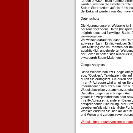
für den privaten, nicht kommerziellen
wurden, werden die Urheberrechte Dr
Sollten Sie trotzdem auf eine Urhe
Bei Bekannt werden von Rechtsverle
Datenschutz
Die Nutzung unserer Webseite ist i
personenbezogene Daten (beispielsw
möglich, stets auf freiwilliger Basi
weitergegeben.
Wir weisen darauf hin, dass die Dat
aufweisen kann. Ein lückenloser Schu
Der Nutzung von im Rahmen der Impr
ausdrücklich angeforderter Werbung 
der Seiten behalten sich ausdrückli
etwa durch Spam-Mails, vor.
Google Analytics
Diese Website benutzt Google Analyt
sog. ''Cookies'', Textdateien, die 
durch Sie ermöglicht. Die durch den
Ihrer IP-Adresse) wird an einen Ser
Informationen benutzen, um Ihre Nut
Websitebetreiber zusammenzustelle
Dienstleistungen zu erbringen. Auch
gesetzlich vorgeschrieben oder sowei
Ihre IP-Adresse mit anderen Daten d
entsprechende Einstellung Ihrer Brow
gegebenenfalls nicht sämtliche Funk
Website erklären Sie sich mit der B
und Weise und zu dem zuvor benan
Website Impressum von impressum-