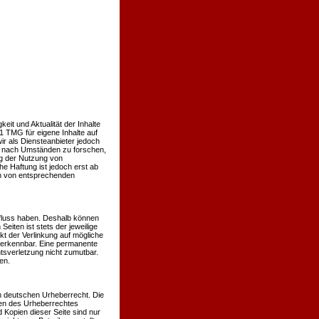
keit und Aktualität der Inhalte
 TMG für eigene Inhalte auf
r als Diensteanbieter jedoch
er nach Umständen zu forschen,
ng der Nutzung von
e Haftung ist jedoch erst ab
en von entsprechenden
influss haben. Deshalb können
eiten ist stets der jeweilige
kt der Verlinkung auf mögliche
t erkennbar. Eine permanente
htsverletzung nicht zumutbar.
en.
em deutschen Urheberrecht. Die
nzen des Urheberrechtes
 Kopien dieser Seite sind nur