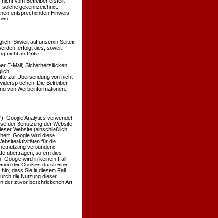
 nicht vom Betreiber erstellt
ls solche gekennzeichnet.
einen entsprechenden Hinweis.
nen.
ich. Soweit auf unseren Seiten
den, erfolgt dies, soweit
g nicht an Dritte
er E-Mail) Sicherheitslücken
lich.
itte zur Übersendung von nicht
widersprochen. Die Betreiber
dung von Werbeinformationen,
'). Google Analytics verwendet
lyse der Benutzung der Website
eser Website (einschließlich
hert. Google wird diese
siteaktivitäten für die
rnetnutzung verbundene
te übertragen, sofern dies
. Google wird in keinem Fall
ation der Cookies durch eine
hin, dass Sie in diesem Fall
Durch die Nutzung dieser
in der zuvor beschriebenen Art