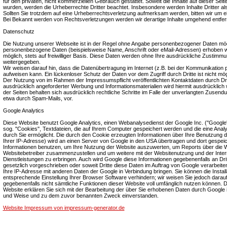
für den privaten, nicht kommerziellen Gebrauch gestattet. Soweit die Inhalte auf dieser Seite
wurden, werden die Urheberrechte Dritter beachtet. Insbesondere werden Inhalte Dritter a
Sollten Sie trotzdem auf eine Urheberrechtsverletzung aufmerksam werden, bitten wir um 
Bei Bekannt werden von Rechtsverletzungen werden wir derartige Inhalte umgehend entfer
Datenschutz
Die Nutzung unserer Webseite ist in der Regel ohne Angabe personenbezogener Daten mögl
personenbezogene Daten (beispielsweise Name, Anschrift oder eMail-Adressen) erhoben wer
möglich, stets auf freiwilliger Basis. Diese Daten werden ohne Ihre ausdrückliche Zustimmun
weitergegeben.
Wir weisen darauf hin, dass die Datenübertragung im Internet (z.B. bei der Kommunikation p
aufweisen kann. Ein lückenloser Schutz der Daten vor dem Zugriff durch Dritte ist nicht mög
Der Nutzung von im Rahmen der Impressumspflicht veröffentlichten Kontaktdaten durch Dr
ausdrücklich angeforderter Werbung und Informationsmaterialien wird hiermit ausdrücklich 
der Seiten behalten sich ausdrücklich rechtliche Schritte im Falle der unverlangten Zusen
etwa durch Spam-Mails, vor.
Google Analytics
Diese Website benutzt Google Analytics, einen Webanalysedienst der Google Inc. (''Google'
sog. ''Cookies'', Textdateien, die auf Ihrem Computer gespeichert werden und die eine Ana
durch Sie ermöglicht. Die durch den Cookie erzeugten Informationen über Ihre Benutzung di
Ihrer IP-Adresse) wird an einen Server von Google in den USA übertragen und dort gespeic
Informationen benutzen, um Ihre Nutzung der Website auszuwerten, um Reports über die Web
Websitebetreiber zusammenzustellen und um weitere mit der Websitenutzung und der Inte
Dienstleistungen zu erbringen. Auch wird Google diese Informationen gegebenenfalls an Drit
gesetzlich vorgeschrieben oder soweit Dritte diese Daten im Auftrag von Google verarbeiten
Ihre IP-Adresse mit anderen Daten der Google in Verbindung bringen. Sie können die Install
entsprechende Einstellung Ihrer Browser Software verhindern; wir weisen Sie jedoch darauf 
gegebenenfalls nicht sämtliche Funktionen dieser Website voll umfänglich nutzen können. 
Website erklären Sie sich mit der Bearbeitung der über Sie erhobenen Daten durch Google 
und Weise und zu dem zuvor benannten Zweck einverstanden.
Website Impressum von impressum-generator.de