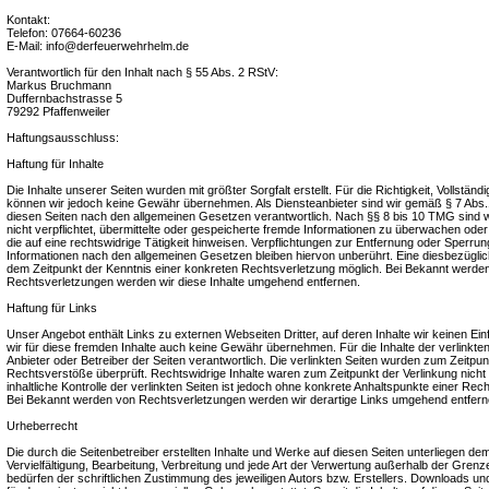
Kontakt:
Telefon: 07664-60236
E-Mail: info@derfeuerwehrhelm.de
Verantwortlich für den Inhalt nach § 55 Abs. 2 RStV:
Markus Bruchmann
Duffernbachstrasse 5
79292 Pfaffenweiler
Haftungsausschluss:
Haftung für Inhalte
Die Inhalte unserer Seiten wurden mit größter Sorgfalt erstellt. Für die Richtigkeit, Vollständig
können wir jedoch keine Gewähr übernehmen. Als Diensteanbieter sind wir gemäß § 7 Abs.1
diesen Seiten nach den allgemeinen Gesetzen verantwortlich. Nach §§ 8 bis 10 TMG sind wi
nicht verpflichtet, übermittelte oder gespeicherte fremde Informationen zu überwachen od
die auf eine rechtswidrige Tätigkeit hinweisen. Verpflichtungen zur Entfernung oder Sperru
Informationen nach den allgemeinen Gesetzen bleiben hiervon unberührt. Eine diesbezüglich
dem Zeitpunkt der Kenntnis einer konkreten Rechtsverletzung möglich. Bei Bekannt werd
Rechtsverletzungen werden wir diese Inhalte umgehend entfernen.
Haftung für Links
Unser Angebot enthält Links zu externen Webseiten Dritter, auf deren Inhalte wir keinen E
wir für diese fremden Inhalte auch keine Gewähr übernehmen. Für die Inhalte der verlinkten S
Anbieter oder Betreiber der Seiten verantwortlich. Die verlinkten Seiten wurden zum Zeitpun
Rechtsverstöße überprüft. Rechtswidrige Inhalte waren zum Zeitpunkt der Verlinkung nich
inhaltliche Kontrolle der verlinkten Seiten ist jedoch ohne konkrete Anhaltspunkte einer Rec
Bei Bekannt werden von Rechtsverletzungen werden wir derartige Links umgehend entfern
Urheberrecht
Die durch die Seitenbetreiber erstellten Inhalte und Werke auf diesen Seiten unterliegen d
Vervielfältigung, Bearbeitung, Verbreitung und jede Art der Verwertung außerhalb der Gre
bedürfen der schriftlichen Zustimmung des jeweiligen Autors bzw. Erstellers. Downloads und