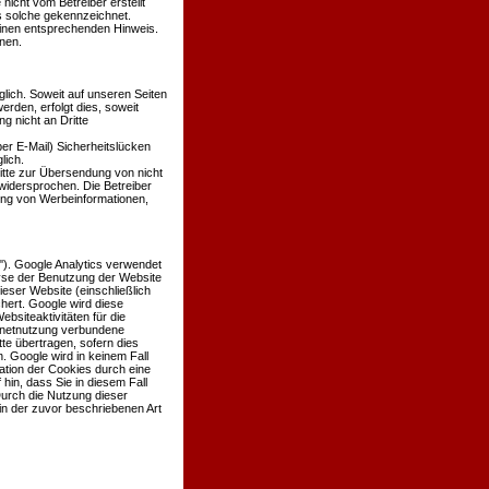
 nicht vom Betreiber erstellt
ls solche gekennzeichnet.
einen entsprechenden Hinweis.
nen.
ich. Soweit auf unseren Seiten
den, erfolgt dies, soweit
g nicht an Dritte
er E-Mail) Sicherheitslücken
lich.
itte zur Übersendung von nicht
widersprochen. Die Betreiber
dung von Werbeinformationen,
'). Google Analytics verwendet
lyse der Benutzung der Website
eser Website (einschließlich
hert. Google wird diese
siteaktivitäten für die
rnetnutzung verbundene
te übertragen, sofern dies
. Google wird in keinem Fall
ation der Cookies durch eine
hin, dass Sie in diesem Fall
Durch die Nutzung dieser
in der zuvor beschriebenen Art