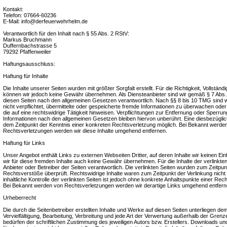
Kontakt:
Telefon: 07664-60236
E-Mail: info@derfeuerwehrhelm.de
Verantwortlich für den Inhalt nach § 55 Abs. 2 RStV:
Markus Bruchmann
Duffernbachstrasse 5
79292 Pfaffenweiler
Haftungsausschluss:
Haftung für Inhalte
Die Inhalte unserer Seiten wurden mit größter Sorgfalt erstellt. Für die Richtigkeit, Vollständig
können wir jedoch keine Gewähr übernehmen. Als Diensteanbieter sind wir gemäß § 7 Abs.1
diesen Seiten nach den allgemeinen Gesetzen verantwortlich. Nach §§ 8 bis 10 TMG sind wi
nicht verpflichtet, übermittelte oder gespeicherte fremde Informationen zu überwachen od
die auf eine rechtswidrige Tätigkeit hinweisen. Verpflichtungen zur Entfernung oder Sperru
Informationen nach den allgemeinen Gesetzen bleiben hiervon unberührt. Eine diesbezüglich
dem Zeitpunkt der Kenntnis einer konkreten Rechtsverletzung möglich. Bei Bekannt werd
Rechtsverletzungen werden wir diese Inhalte umgehend entfernen.
Haftung für Links
Unser Angebot enthält Links zu externen Webseiten Dritter, auf deren Inhalte wir keinen E
wir für diese fremden Inhalte auch keine Gewähr übernehmen. Für die Inhalte der verlinkten S
Anbieter oder Betreiber der Seiten verantwortlich. Die verlinkten Seiten wurden zum Zeitpun
Rechtsverstöße überprüft. Rechtswidrige Inhalte waren zum Zeitpunkt der Verlinkung nich
inhaltliche Kontrolle der verlinkten Seiten ist jedoch ohne konkrete Anhaltspunkte einer Rec
Bei Bekannt werden von Rechtsverletzungen werden wir derartige Links umgehend entfern
Urheberrecht
Die durch die Seitenbetreiber erstellten Inhalte und Werke auf diesen Seiten unterliegen d
Vervielfältigung, Bearbeitung, Verbreitung und jede Art der Verwertung außerhalb der Gre
bedürfen der schriftlichen Zustimmung des jeweiligen Autors bzw. Erstellers. Downloads und