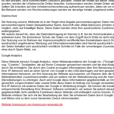
für den privaten, nicht kommerziellen Gebrauch gestattet. Soweit die Inhalte auf dieser Seite
wurden, werden die Urheberrechte Dritter beachtet. Insbesondere werden Inhalte Dritter a
Sollten Sie trotzdem auf eine Urheberrechtsverletzung aufmerksam werden, bitten wir um 
Bei Bekannt werden von Rechtsverletzungen werden wir derartige Inhalte umgehend entfer
Datenschutz
Die Nutzung unserer Webseite ist in der Regel ohne Angabe personenbezogener Daten mögl
personenbezogene Daten (beispielsweise Name, Anschrift oder eMail-Adressen) erhoben wer
möglich, stets auf freiwilliger Basis. Diese Daten werden ohne Ihre ausdrückliche Zustimmun
weitergegeben.
Wir weisen darauf hin, dass die Datenübertragung im Internet (z.B. bei der Kommunikation p
aufweisen kann. Ein lückenloser Schutz der Daten vor dem Zugriff durch Dritte ist nicht mög
Der Nutzung von im Rahmen der Impressumspflicht veröffentlichten Kontaktdaten durch Dr
ausdrücklich angeforderter Werbung und Informationsmaterialien wird hiermit ausdrücklich 
der Seiten behalten sich ausdrücklich rechtliche Schritte im Falle der unverlangten Zusen
etwa durch Spam-Mails, vor.
Google Analytics
Diese Website benutzt Google Analytics, einen Webanalysedienst der Google Inc. (''Google'
sog. ''Cookies'', Textdateien, die auf Ihrem Computer gespeichert werden und die eine Ana
durch Sie ermöglicht. Die durch den Cookie erzeugten Informationen über Ihre Benutzung di
Ihrer IP-Adresse) wird an einen Server von Google in den USA übertragen und dort gespeic
Informationen benutzen, um Ihre Nutzung der Website auszuwerten, um Reports über die Web
Websitebetreiber zusammenzustellen und um weitere mit der Websitenutzung und der Inte
Dienstleistungen zu erbringen. Auch wird Google diese Informationen gegebenenfalls an Drit
gesetzlich vorgeschrieben oder soweit Dritte diese Daten im Auftrag von Google verarbeiten
Ihre IP-Adresse mit anderen Daten der Google in Verbindung bringen. Sie können die Install
entsprechende Einstellung Ihrer Browser Software verhindern; wir weisen Sie jedoch darauf 
gegebenenfalls nicht sämtliche Funktionen dieser Website voll umfänglich nutzen können. 
Website erklären Sie sich mit der Bearbeitung der über Sie erhobenen Daten durch Google 
und Weise und zu dem zuvor benannten Zweck einverstanden.
Website Impressum von impressum-generator.de