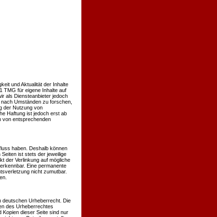
keit und Aktualität der Inhalte
 TMG für eigene Inhalte auf
r als Diensteanbieter jedoch
er nach Umständen zu forschen,
ng der Nutzung von
e Haftung ist jedoch erst ab
en von entsprechenden
influss haben. Deshalb können
eiten ist stets der jeweilige
kt der Verlinkung auf mögliche
t erkennbar. Eine permanente
htsverletzung nicht zumutbar.
en.
em deutschen Urheberrecht. Die
nzen des Urheberrechtes
 Kopien dieser Seite sind nur