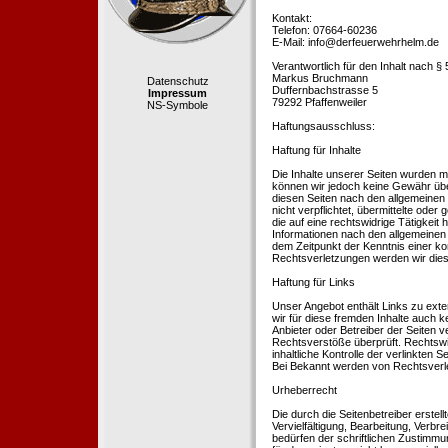
Kontakt:
Telefon: 07664-60236
E-Mail: info@derfeuerwehrhelm.de
Verantwortlich für den Inhalt nach §
Markus Bruchmann
Datenschutz
Duffernbachstrasse 5
Impressum
79292 Pfaffenweiler
NS-Symbole
Haftungsausschluss:
Haftung für Inhalte
Die Inhalte unserer Seiten wurden mit 
können wir jedoch keine Gewähr übe
diesen Seiten nach den allgemeinen 
nicht verpflichtet, übermittelte od
die auf eine rechtswidrige Tätigkei
Informationen nach den allgemeinen 
dem Zeitpunkt der Kenntnis einer k
Rechtsverletzungen werden wir dies
Haftung für Links
Unser Angebot enthält Links zu exte
wir für diese fremden Inhalte auch k
Anbieter oder Betreiber der Seiten v
Rechtsverstöße überprüft. Rechtswid
inhaltliche Kontrolle der verlinkten
Bei Bekannt werden von Rechtsverle
Urheberrecht
Die durch die Seitenbetreiber erstel
Vervielfältigung, Bearbeitung, Verb
bedürfen der schriftlichen Zustimmun