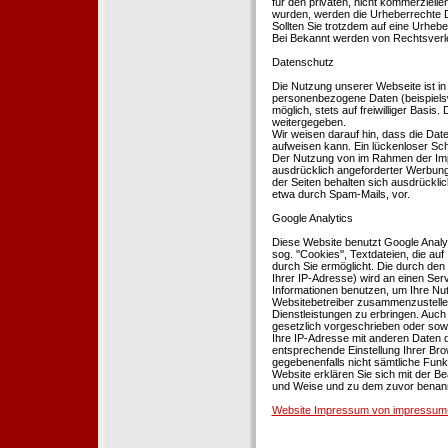
für den privaten, nicht kommerziellen
wurden, werden die Urheberrechte Dr
Sollten Sie trotzdem auf eine Urhe
Bei Bekannt werden von Rechtsverle
Datenschutz
Die Nutzung unserer Webseite ist i
personenbezogene Daten (beispielsw
möglich, stets auf freiwilliger Basi
weitergegeben.
Wir weisen darauf hin, dass die Dat
aufweisen kann. Ein lückenloser Schu
Der Nutzung von im Rahmen der Impr
ausdrücklich angeforderter Werbung 
der Seiten behalten sich ausdrückli
etwa durch Spam-Mails, vor.
Google Analytics
Diese Website benutzt Google Analyt
sog. ''Cookies'', Textdateien, die 
durch Sie ermöglicht. Die durch den
Ihrer IP-Adresse) wird an einen Ser
Informationen benutzen, um Ihre Nut
Websitebetreiber zusammenzustelle
Dienstleistungen zu erbringen. Auch
gesetzlich vorgeschrieben oder sowei
Ihre IP-Adresse mit anderen Daten d
entsprechende Einstellung Ihrer Brow
gegebenenfalls nicht sämtliche Funk
Website erklären Sie sich mit der B
und Weise und zu dem zuvor benan
Website Impressum von impressum-