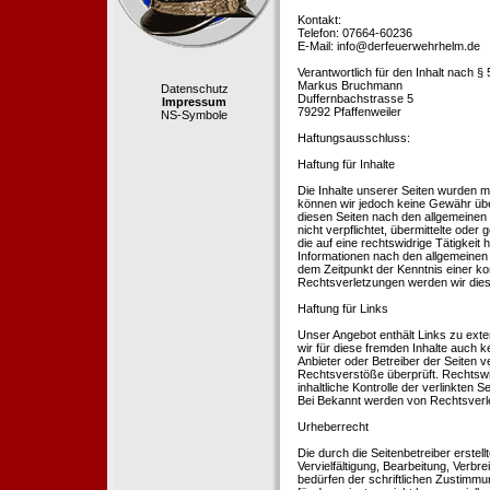
Kontakt:
Telefon: 07664-60236
E-Mail: info@derfeuerwehrhelm.de
Verantwortlich für den Inhalt nach §
Markus Bruchmann
Datenschutz
Duffernbachstrasse 5
Impressum
79292 Pfaffenweiler
NS-Symbole
Haftungsausschluss:
Haftung für Inhalte
Die Inhalte unserer Seiten wurden mit 
können wir jedoch keine Gewähr übe
diesen Seiten nach den allgemeinen 
nicht verpflichtet, übermittelte od
die auf eine rechtswidrige Tätigkei
Informationen nach den allgemeinen 
dem Zeitpunkt der Kenntnis einer k
Rechtsverletzungen werden wir dies
Haftung für Links
Unser Angebot enthält Links zu exte
wir für diese fremden Inhalte auch k
Anbieter oder Betreiber der Seiten v
Rechtsverstöße überprüft. Rechtswid
inhaltliche Kontrolle der verlinkten
Bei Bekannt werden von Rechtsverle
Urheberrecht
Die durch die Seitenbetreiber erstel
Vervielfältigung, Bearbeitung, Verb
bedürfen der schriftlichen Zustimmun