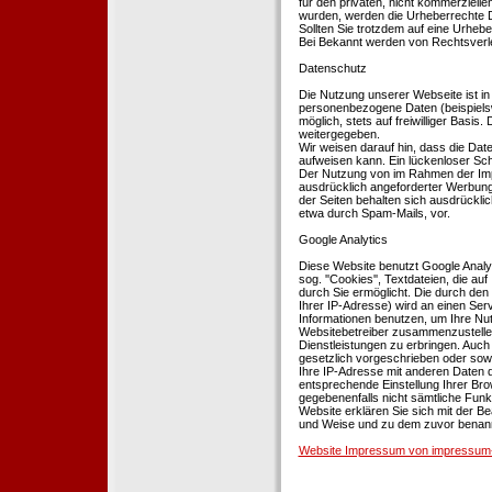
für den privaten, nicht kommerziellen
wurden, werden die Urheberrechte Dr
Sollten Sie trotzdem auf eine Urhe
Bei Bekannt werden von Rechtsverle
Datenschutz
Die Nutzung unserer Webseite ist i
personenbezogene Daten (beispielsw
möglich, stets auf freiwilliger Basi
weitergegeben.
Wir weisen darauf hin, dass die Dat
aufweisen kann. Ein lückenloser Schu
Der Nutzung von im Rahmen der Impr
ausdrücklich angeforderter Werbung 
der Seiten behalten sich ausdrückli
etwa durch Spam-Mails, vor.
Google Analytics
Diese Website benutzt Google Analyt
sog. ''Cookies'', Textdateien, die 
durch Sie ermöglicht. Die durch den
Ihrer IP-Adresse) wird an einen Ser
Informationen benutzen, um Ihre Nut
Websitebetreiber zusammenzustelle
Dienstleistungen zu erbringen. Auch
gesetzlich vorgeschrieben oder sowei
Ihre IP-Adresse mit anderen Daten d
entsprechende Einstellung Ihrer Brow
gegebenenfalls nicht sämtliche Funk
Website erklären Sie sich mit der B
und Weise und zu dem zuvor benan
Website Impressum von impressum-