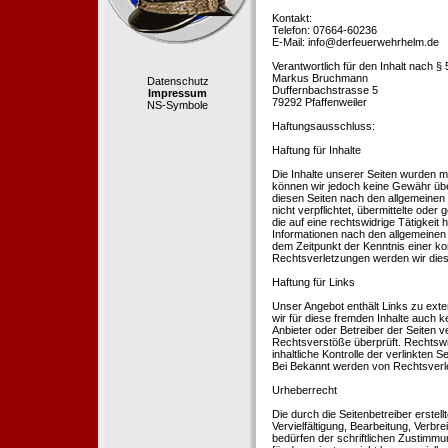
Kontakt:
Telefon: 07664-60236
E-Mail: info@derfeuerwehrhelm.de
Verantwortlich für den Inhalt nach §
Markus Bruchmann
Datenschutz
Duffernbachstrasse 5
Impressum
79292 Pfaffenweiler
NS-Symbole
Haftungsausschluss:
Haftung für Inhalte
Die Inhalte unserer Seiten wurden mit 
können wir jedoch keine Gewähr übe
diesen Seiten nach den allgemeinen 
nicht verpflichtet, übermittelte od
die auf eine rechtswidrige Tätigkei
Informationen nach den allgemeinen 
dem Zeitpunkt der Kenntnis einer k
Rechtsverletzungen werden wir dies
Haftung für Links
Unser Angebot enthält Links zu exte
wir für diese fremden Inhalte auch k
Anbieter oder Betreiber der Seiten v
Rechtsverstöße überprüft. Rechtswid
inhaltliche Kontrolle der verlinkten
Bei Bekannt werden von Rechtsverle
Urheberrecht
Die durch die Seitenbetreiber erstel
Vervielfältigung, Bearbeitung, Verb
bedürfen der schriftlichen Zustimmun