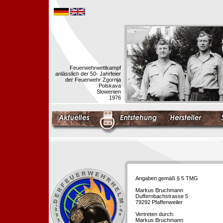
Feuerwehrwettkampf
anlässlich der 50- Jahrfeier
der Feuerwehr Zgornja
Polskava
Slowenien
1976
Angaben gemäß § 5 TMG
Markus Bruchmann
Duffernbachstrasse 5
79292 Pfaffenweiler
Vertreten durch:
Markus Bruchmann