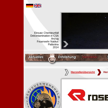
Einsatz Chemieunfall
Dekontamination in CSA
Anzug
Feuerwehr Nablus
Palästina
2014
Herstellerübersicht
Her