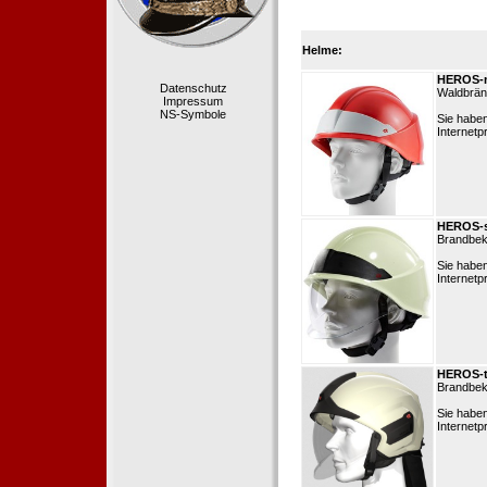
Helme:
HEROS-m
Datenschutz
Waldbränd
Impressum
NS-Symbole
Sie habe
Internetp
HEROS-
Brandbek
Sie habe
Internetp
HEROS-t
Brandbek
Sie habe
Internetp